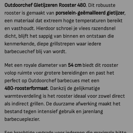
Outdoorchef Gietijzeren Rooster 480
. Dit robuuste
rooster is gemaakt van
porselein‑geëmailleerd gietijzer
,
een materiaal dat extreem hoge temperaturen bereikt
en vasthoudt. Hierdoor schroei je vlees razendsnel
dicht, blijft het sappig van binnen en ontstaan die
kenmerkende, diepe grillstrepen waar iedere
barbecuechef blij van wordt.
Met een royale diameter van
54 cm
biedt dit rooster
volop ruimte voor grotere bereidingen en past het
perfect op Outdoorchef barbecues met een
480‑roosterformaat
. Dankzij de gelijkmatige
warmteverdeling is het rooster ideaal voor zowel direct
als indirect grillen. De duurzame afwerking maakt het
bestand tegen intensief gebruik en jarenlang
barbecueplezier.
Een krachtige upgrade voor iedereen die maximale hitte,