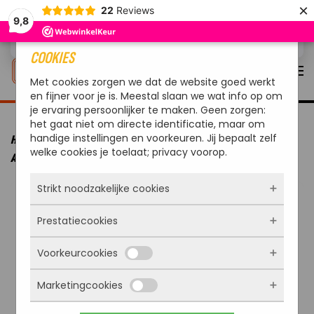
×
22
Reviews
9,8
Overslaan en naar de inhoud gaan
COOKIES
Met cookies zorgen we dat de website goed werkt
en fijner voor je is. Meestal slaan we wat info op om
je ervaring persoonlijker te maken. Geen zorgen:
het gaat niet om directe identificatie, maar om
handige instellingen en voorkeuren. Jij bepaalt zelf
HOME
MERKEN
OUTDOORCHEF
OUTDOORCHEF BBQ
welke cookies je toelaat; privacy voorop.
ACCESSOIRE ROOSTER DIAMANT 570
Strikt noodzakelijke cookies
Prestatiecookies
Deze cookies zorgen ervoor dat de website
überhaupt werkt. Ze zijn dus altijd actief en
Voorkeurcookies
kunnen niet worden uitgezet. Meestal worden
Met deze cookies zien we hoe vaak onze site
ze alleen geplaatst als jij iets doet, zoals
bezocht wordt, waar bezoekers vandaan
inloggen, een formulier invullen of je
Marketingcookies
komen en welke pagina’s populair zijn. Zo
Deze cookies onthouden jouw voorkeuren.
privacyvoorkeuren opslaan. Je kunt je browser
kunnen we de website blijven verbeteren.
Bijvoorbeeld taalkeuze of ingevulde gegevens.
zo instellen dat hij deze cookies blokkeert of je
Alles wat we meten is anoniem, we weten dus