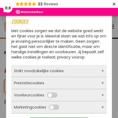
×
22
Reviews
9,8
Overslaan en naar de inhoud gaan
COOKIES
Met cookies zorgen we dat de website goed werkt
en fijner voor je is. Meestal slaan we wat info op om
je ervaring persoonlijker te maken. Geen zorgen:
het gaat niet om directe identificatie, maar om
handige instellingen en voorkeuren. Jij bepaalt zelf
HOME
BBQ’S
GAS BBQ
welke cookies je toelaat; privacy voorop.
GAS BBQ
Strikt noodzakelijke cookies
Prestatiecookies
Deze cookies zorgen ervoor dat de website
FILTER
überhaupt werkt. Ze zijn dus altijd actief en
Voorkeurcookies
kunnen niet worden uitgezet. Meestal worden
Met deze cookies zien we hoe vaak onze site
ze alleen geplaatst als jij iets doet, zoals
21 Resultaten
bezocht wordt, waar bezoekers vandaan
inloggen, een formulier invullen of je
Marketingcookies
komen en welke pagina’s populair zijn. Zo
Deze cookies onthouden jouw voorkeuren.
privacyvoorkeuren opslaan. Je kunt je browser
kunnen we de website blijven verbeteren.
Bijvoorbeeld taalkeuze of ingevulde gegevens.
zo instellen dat hij deze cookies blokkeert of je
Alles wat we meten is anoniem, we weten dus