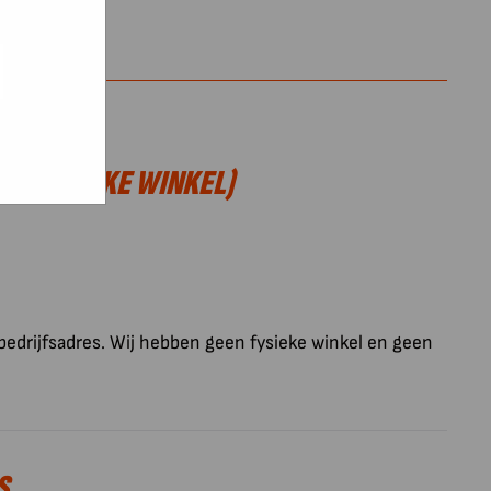
e hoe zij
ed
g). Er
code van
teeds
EN FYSIEKE WINKEL)
s bedrijfsadres. Wij hebben geen fysieke winkel en geen
S