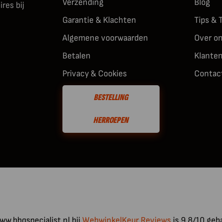
Verzending
Blog
res bij
Garantie & Klachten
Tips & 
Algemene voorwaarden
Over o
Betalen
Klante
Privacy & Cookies
Contac
BESTELLING
HERROEPEN
w.bbqspecialist.nl bij
WebwinkelKeur Reviews
is 9.8/10 geb