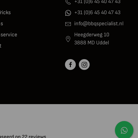
+31 (0)6 45 40 47 43
Tricks
+31 (0)6 45 40 47 43
ns
info@bbqspecialist.nl
nservice
Heegderweg 10
3888 MD Uddel
t
aseerd op 22 reviews.