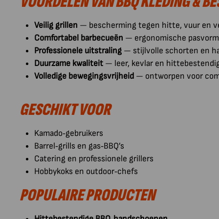
VOORDELEN VAN BBQ KLEDING & B
Veilig grillen
— bescherming tegen hitte, vuur en v
Comfortabel barbecueën
— ergonomische pasvorm 
Professionele uitstraling
— stijlvolle schorten en h
Duurzame kwaliteit
— leer, kevlar en hittebestendi
Volledige bewegingsvrijheid
— ontworpen voor comf
GESCHIKT VOOR
Kamado‑gebruikers
Barrel‑grills en gas‑BBQ’s
Catering en professionele grillers
Hobbykoks en outdoor‑chefs
POPULAIRE PRODUCTEN
Hittebestendige BBQ‑handschoenen