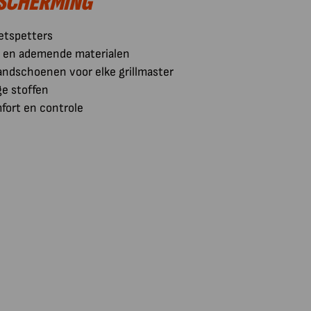
ESCHERMING
etspetters
en ademende materialen
andschoenen voor elke grillmaster
ge stoffen
ort en controle