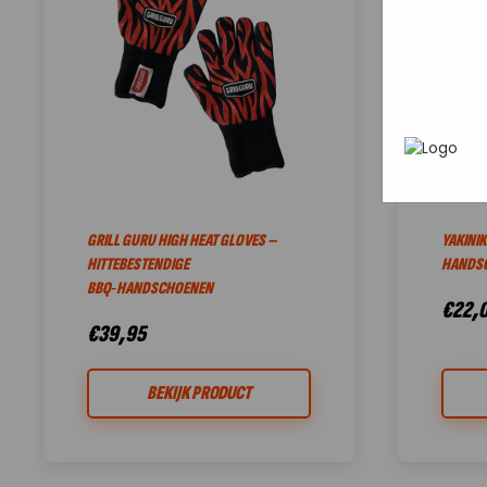
In het
P
heen te
uw pers
werken 
wordt g
je brows
adverten
GRILL GURU HIGH HEAT GLOVES –
YAKINI
HITTEBESTENDIGE
HANDSC
BBQ‑HANDSCHOENEN
€
22,
€
39,95
BEKIJK PRODUCT