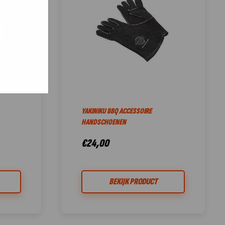
e hoe zij
ed
g). Er
code van
teeds
YAKINIKU BBQ ACCESSOIRE
HANDSCHOENEN
€
24,00
BEKIJK PRODUCT