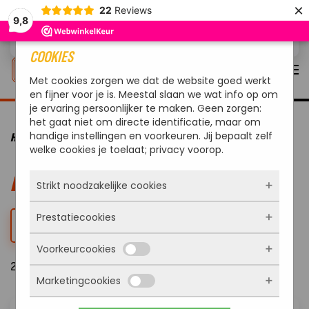
×
22
Reviews
9,8
Overslaan en naar de inhoud gaan
COOKIES
Met cookies zorgen we dat de website goed werkt
en fijner voor je is. Meestal slaan we wat info op om
je ervaring persoonlijker te maken. Geen zorgen:
het gaat niet om directe identificatie, maar om
handige instellingen en voorkeuren. Jij bepaalt zelf
HOME
BBQ ACCESSOIRES
BBQ PIZZA TOOLS
welke cookies je toelaat; privacy voorop.
BBQ PIZZA TOOLS
Strikt noodzakelijke cookies
Prestatiecookies
Deze cookies zorgen ervoor dat de website
FILTER
überhaupt werkt. Ze zijn dus altijd actief en
Voorkeurcookies
kunnen niet worden uitgezet. Meestal worden
Met deze cookies zien we hoe vaak onze site
ze alleen geplaatst als jij iets doet, zoals
29 Resultaten
bezocht wordt, waar bezoekers vandaan
inloggen, een formulier invullen of je
Marketingcookies
komen en welke pagina’s populair zijn. Zo
Deze cookies onthouden jouw voorkeuren.
privacyvoorkeuren opslaan. Je kunt je browser
kunnen we de website blijven verbeteren.
Bijvoorbeeld taalkeuze of ingevulde gegevens.
zo instellen dat hij deze cookies blokkeert of je
Alles wat we meten is anoniem, we weten dus