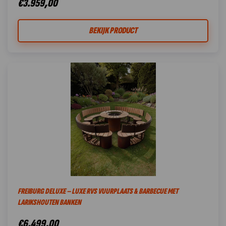
€
3.959,00
BEKIJK PRODUCT
FREIBURG DELUXE – LUXE RVS VUURPLAATS & BARBECUE MET
LARIKSHOUTEN BANKEN
€
6.499,00