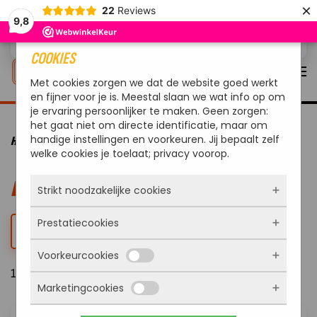
×
22
Reviews
9,8
Overslaan en naar de inhoud gaan
COOKIES
Met cookies zorgen we dat de website goed werkt
en fijner voor je is. Meestal slaan we wat info op om
je ervaring persoonlijker te maken. Geen zorgen:
het gaat niet om directe identificatie, maar om
handige instellingen en voorkeuren. Jij bepaalt zelf
HOME
VUUR & WARMTE
DESIGN VUURMEUBELS
welke cookies je toelaat; privacy voorop.
DESIGN VUURMEUBELS
Strikt noodzakelijke cookies
Prestatiecookies
Deze cookies zorgen ervoor dat de website
FILTER
überhaupt werkt. Ze zijn dus altijd actief en
Voorkeurcookies
kunnen niet worden uitgezet. Meestal worden
Met deze cookies zien we hoe vaak onze site
ze alleen geplaatst als jij iets doet, zoals
11 Resultaten
bezocht wordt, waar bezoekers vandaan
inloggen, een formulier invullen of je
Marketingcookies
komen en welke pagina’s populair zijn. Zo
Deze cookies onthouden jouw voorkeuren.
privacyvoorkeuren opslaan. Je kunt je browser
kunnen we de website blijven verbeteren.
Bijvoorbeeld taalkeuze of ingevulde gegevens.
zo instellen dat hij deze cookies blokkeert of je
Alles wat we meten is anoniem, we weten dus