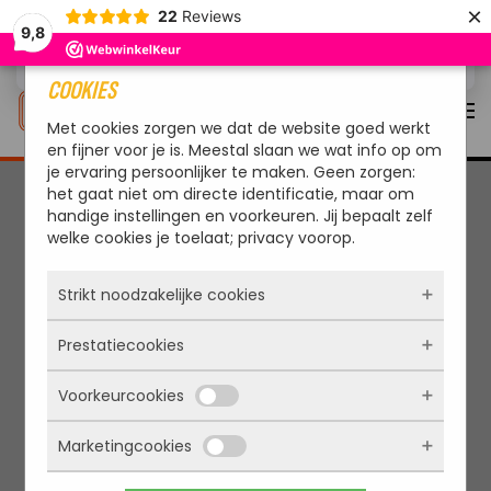
×
22
Reviews
9,8
Overslaan en naar de inhoud gaan
COOKIES
Met cookies zorgen we dat de website goed werkt
en fijner voor je is. Meestal slaan we wat info op om
je ervaring persoonlijker te maken. Geen zorgen:
het gaat niet om directe identificatie, maar om
handige instellingen en voorkeuren. Jij bepaalt zelf
welke cookies je toelaat; privacy voorop.
Strikt noodzakelijke cookies
Prestatiecookies
Deze cookies zorgen ervoor dat de website
überhaupt werkt. Ze zijn dus altijd actief en
Voorkeurcookies
kunnen niet worden uitgezet. Meestal worden
Met deze cookies zien we hoe vaak onze site
ze alleen geplaatst als jij iets doet, zoals
bezocht wordt, waar bezoekers vandaan
inloggen, een formulier invullen of je
Marketingcookies
komen en welke pagina’s populair zijn. Zo
Deze cookies onthouden jouw voorkeuren.
privacyvoorkeuren opslaan. Je kunt je browser
kunnen we de website blijven verbeteren.
Bijvoorbeeld taalkeuze of ingevulde gegevens.
zo instellen dat hij deze cookies blokkeert of je
Alles wat we meten is anoniem, we weten dus