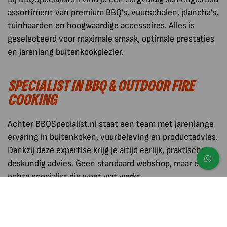
assortiment van premium BBQ’s, vuurschalen, plancha’s,
tuinhaarden en hoogwaardige accessoires. Alles is
geselecteerd voor maximale smaak, optimale prestaties
en jarenlang buitenkookplezier.
SPECIALIST IN BBQ & OUTDOOR FIRE
COOKING
Achter BBQSpecialist.nl staat een team met jarenlange
ervaring in buitenkoken, vuurbeleving en productadvies.
Dankzij deze expertise krijg je altijd eerlijk, praktisch en
deskundig advies. Geen standaard webshop, maar een
echte specialist die weet wat werkt.
PREMIUM ASSORTIMENT VOOR DE
ULTIEME SMAAKBELEVING