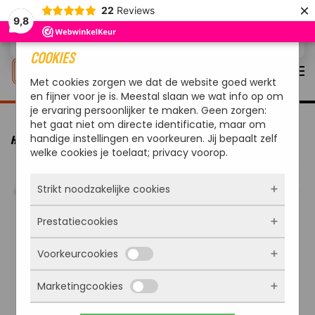
×
22
Reviews
9,8
Overslaan en naar de inhoud gaan
COOKIES
Met cookies zorgen we dat de website goed werkt
en fijner voor je is. Meestal slaan we wat info op om
je ervaring persoonlijker te maken. Geen zorgen:
het gaat niet om directe identificatie, maar om
handige instellingen en voorkeuren. Jij bepaalt zelf
HOME
MERKEN
ARTOLA
ARTOLA FIQ BARBECUE XL
welke cookies je toelaat; privacy voorop.
Strikt noodzakelijke cookies
Prestatiecookies
Deze cookies zorgen ervoor dat de website
überhaupt werkt. Ze zijn dus altijd actief en
Voorkeurcookies
kunnen niet worden uitgezet. Meestal worden
Met deze cookies zien we hoe vaak onze site
ze alleen geplaatst als jij iets doet, zoals
bezocht wordt, waar bezoekers vandaan
inloggen, een formulier invullen of je
Marketingcookies
komen en welke pagina’s populair zijn. Zo
Deze cookies onthouden jouw voorkeuren.
privacyvoorkeuren opslaan. Je kunt je browser
kunnen we de website blijven verbeteren.
Bijvoorbeeld taalkeuze of ingevulde gegevens.
zo instellen dat hij deze cookies blokkeert of je
Alles wat we meten is anoniem, we weten dus