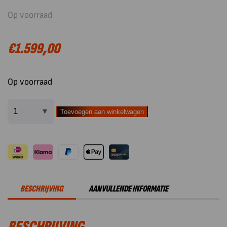
Op voorraad
€
1.599,00
Op voorraad
Toevoegen aan winkelwagen
Artola
fiQ
Barbecue
XL
aantal
BESCHRIJVING
AANVULLENDE INFORMATIE
BESCHRIJVING