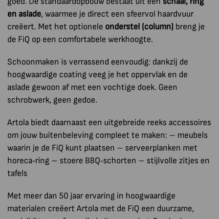
goed. De standaardopbouw bestaat uit een
schaal, ring
en aslade
, waarmee je direct een sfeervol haardvuur
creëert. Met het optionele
onderstel (column)
breng je
de FiQ op een comfortabele werkhoogte.
Schoonmaken is verrassend eenvoudig: dankzij de
hoogwaardige coating veeg je het oppervlak en de
aslade gewoon af met een vochtige doek. Geen
schrobwerk, geen gedoe.
Artola biedt daarnaast een uitgebreide reeks accessoires
om jouw buitenbeleving compleet te maken: – meubels
waarin je de FiQ kunt plaatsen – serveerplanken met
horeca‑ring – stoere BBQ‑schorten – stijlvolle zitjes en
tafels
Met meer dan 50 jaar ervaring in hoogwaardige
materialen creëert Artola met de FiQ een duurzame,