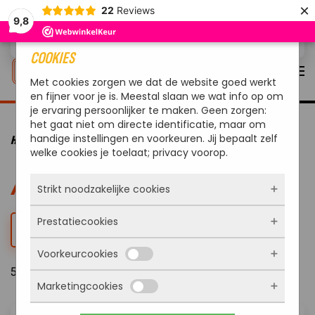
×
22
Reviews
9,8
Overslaan en naar de inhoud gaan
COOKIES
Met cookies zorgen we dat de website goed werkt
en fijner voor je is. Meestal slaan we wat info op om
je ervaring persoonlijker te maken. Geen zorgen:
het gaat niet om directe identificatie, maar om
handige instellingen en voorkeuren. Jij bepaalt zelf
HOME
ACTIES
welke cookies je toelaat; privacy voorop.
ACTIES
Strikt noodzakelijke cookies
Prestatiecookies
Deze cookies zorgen ervoor dat de website
FILTER
überhaupt werkt. Ze zijn dus altijd actief en
Voorkeurcookies
kunnen niet worden uitgezet. Meestal worden
Met deze cookies zien we hoe vaak onze site
ze alleen geplaatst als jij iets doet, zoals
5 Resultaten
bezocht wordt, waar bezoekers vandaan
inloggen, een formulier invullen of je
Marketingcookies
komen en welke pagina’s populair zijn. Zo
Deze cookies onthouden jouw voorkeuren.
privacyvoorkeuren opslaan. Je kunt je browser
kunnen we de website blijven verbeteren.
Bijvoorbeeld taalkeuze of ingevulde gegevens.
zo instellen dat hij deze cookies blokkeert of je
Alles wat we meten is anoniem, we weten dus