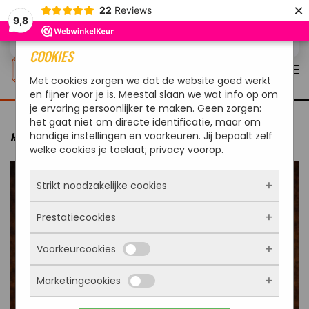
×
22
Reviews
9,8
Overslaan en naar de inhoud gaan
COOKIES
Met cookies zorgen we dat de website goed werkt
en fijner voor je is. Meestal slaan we wat info op om
je ervaring persoonlijker te maken. Geen zorgen:
het gaat niet om directe identificatie, maar om
handige instellingen en voorkeuren. Jij bepaalt zelf
HOME
ACTIES
BLENDIQ DUO PACK
welke cookies je toelaat; privacy voorop.
Strikt noodzakelijke cookies
Prestatiecookies
Deze cookies zorgen ervoor dat de website
überhaupt werkt. Ze zijn dus altijd actief en
Voorkeurcookies
kunnen niet worden uitgezet. Meestal worden
Met deze cookies zien we hoe vaak onze site
ze alleen geplaatst als jij iets doet, zoals
bezocht wordt, waar bezoekers vandaan
inloggen, een formulier invullen of je
Marketingcookies
komen en welke pagina’s populair zijn. Zo
Deze cookies onthouden jouw voorkeuren.
privacyvoorkeuren opslaan. Je kunt je browser
kunnen we de website blijven verbeteren.
Bijvoorbeeld taalkeuze of ingevulde gegevens.
zo instellen dat hij deze cookies blokkeert of je
Alles wat we meten is anoniem, we weten dus