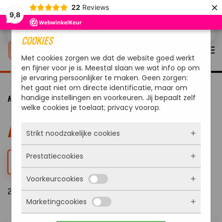
×
22
Reviews
9,8
Overslaan en naar de inhoud gaan
COOKIES
Met cookies zorgen we dat de website goed werkt
en fijner voor je is. Meestal slaan we wat info op om
je ervaring persoonlijker te maken. Geen zorgen:
het gaat niet om directe identificatie, maar om
handige instellingen en voorkeuren. Jij bepaalt zelf
HOME
MERKEN
LOTUSGRILL
welke cookies je toelaat; privacy voorop.
LOTUSGRILL
Strikt noodzakelijke cookies
Prestatiecookies
Deze cookies zorgen ervoor dat de website
FILTER
überhaupt werkt. Ze zijn dus altijd actief en
Voorkeurcookies
kunnen niet worden uitgezet. Meestal worden
Met deze cookies zien we hoe vaak onze site
ze alleen geplaatst als jij iets doet, zoals
21 Resultaten
bezocht wordt, waar bezoekers vandaan
inloggen, een formulier invullen of je
Marketingcookies
komen en welke pagina’s populair zijn. Zo
Deze cookies onthouden jouw voorkeuren.
privacyvoorkeuren opslaan. Je kunt je browser
kunnen we de website blijven verbeteren.
Bijvoorbeeld taalkeuze of ingevulde gegevens.
zo instellen dat hij deze cookies blokkeert of je
Alles wat we meten is anoniem, we weten dus