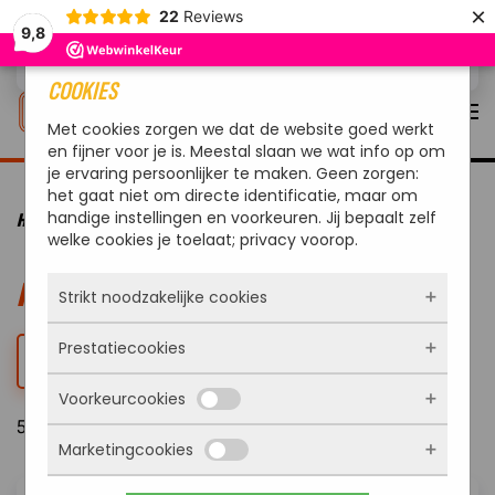
×
22
Reviews
9,8
Overslaan en naar de inhoud gaan
COOKIES
Met cookies zorgen we dat de website goed werkt
en fijner voor je is. Meestal slaan we wat info op om
je ervaring persoonlijker te maken. Geen zorgen:
het gaat niet om directe identificatie, maar om
handige instellingen en voorkeuren. Jij bepaalt zelf
HOME
PIZZA OVENS
welke cookies je toelaat; privacy voorop.
PIZZA OVENS
Strikt noodzakelijke cookies
Prestatiecookies
Deze cookies zorgen ervoor dat de website
FILTER
überhaupt werkt. Ze zijn dus altijd actief en
Voorkeurcookies
kunnen niet worden uitgezet. Meestal worden
Met deze cookies zien we hoe vaak onze site
ze alleen geplaatst als jij iets doet, zoals
5 Resultaten
bezocht wordt, waar bezoekers vandaan
inloggen, een formulier invullen of je
Marketingcookies
komen en welke pagina’s populair zijn. Zo
Deze cookies onthouden jouw voorkeuren.
privacyvoorkeuren opslaan. Je kunt je browser
kunnen we de website blijven verbeteren.
Bijvoorbeeld taalkeuze of ingevulde gegevens.
zo instellen dat hij deze cookies blokkeert of je
Alles wat we meten is anoniem, we weten dus