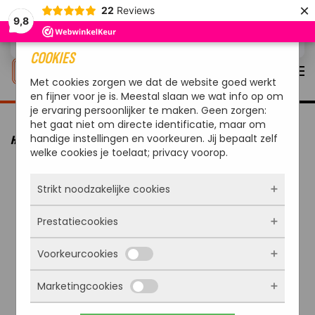
×
22
Reviews
9,8
Overslaan en naar de inhoud gaan
COOKIES
Met cookies zorgen we dat de website goed werkt
en fijner voor je is. Meestal slaan we wat info op om
je ervaring persoonlijker te maken. Geen zorgen:
het gaat niet om directe identificatie, maar om
handige instellingen en voorkeuren. Jij bepaalt zelf
HOME
MERKEN
LOTUSGRILL
LOTUSGRILL XL GELBAKJE
welke cookies je toelaat; privacy voorop.
Strikt noodzakelijke cookies
Prestatiecookies
Deze cookies zorgen ervoor dat de website
überhaupt werkt. Ze zijn dus altijd actief en
Voorkeurcookies
kunnen niet worden uitgezet. Meestal worden
Met deze cookies zien we hoe vaak onze site
ze alleen geplaatst als jij iets doet, zoals
bezocht wordt, waar bezoekers vandaan
inloggen, een formulier invullen of je
Marketingcookies
komen en welke pagina’s populair zijn. Zo
Deze cookies onthouden jouw voorkeuren.
privacyvoorkeuren opslaan. Je kunt je browser
kunnen we de website blijven verbeteren.
Bijvoorbeeld taalkeuze of ingevulde gegevens.
zo instellen dat hij deze cookies blokkeert of je
Alles wat we meten is anoniem, we weten dus