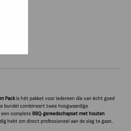
e hoe zij
ed
g). Er
inkelwagen
code van
teeds
um Pack
is hét pakket voor iedereen die van écht goed
xe bundel combineert twee hoogwaardige
 een complete
BBQ‑gereedschapset met houten
odig hebt om direct professioneel aan de slag te gaan.