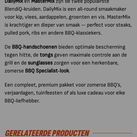
DailyMix
en
MasterMix
zijn de twee populairste
BlendiQ‑kruiden. DailyMix is een all‑round smaakmaker
voor kip, vlees, aardappelen, groenten en vis. MasterMix
is krachtiger en dieper van smaak — perfect voor steaks,
pulled pork, ribs en andere BBQ‑klassiekers.
De
BBQ‑handschoenen
bieden optimale bescherming
tegen hitte, de
tongs
geven maximale controle aan de
grill en de
sunglasses
zorgen voor een herkenbare,
zomerse
BBQ Specialist‑look
.
Een compleet, premium pakket voor zomerse BBQ’s,
verjaardagen, tuinfeesten of als luxe cadeau voor elke
BBQ‑liefhebber.
GERELATEERDE PRODUCTEN