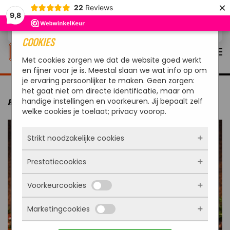
×
22
Reviews
9,8
Overslaan en naar de inhoud gaan
COOKIES
Met cookies zorgen we dat de website goed werkt
en fijner voor je is. Meestal slaan we wat info op om
je ervaring persoonlijker te maken. Geen zorgen:
het gaat niet om directe identificatie, maar om
handige instellingen en voorkeuren. Jij bepaalt zelf
HOME
ACTIES
BBQ EXPERIENCE FAMILY PACK
welke cookies je toelaat; privacy voorop.
Strikt noodzakelijke cookies
Prestatiecookies
Deze cookies zorgen ervoor dat de website
überhaupt werkt. Ze zijn dus altijd actief en
Voorkeurcookies
kunnen niet worden uitgezet. Meestal worden
Met deze cookies zien we hoe vaak onze site
ze alleen geplaatst als jij iets doet, zoals
bezocht wordt, waar bezoekers vandaan
inloggen, een formulier invullen of je
Marketingcookies
komen en welke pagina’s populair zijn. Zo
Deze cookies onthouden jouw voorkeuren.
privacyvoorkeuren opslaan. Je kunt je browser
kunnen we de website blijven verbeteren.
Bijvoorbeeld taalkeuze of ingevulde gegevens.
zo instellen dat hij deze cookies blokkeert of je
Alles wat we meten is anoniem, we weten dus