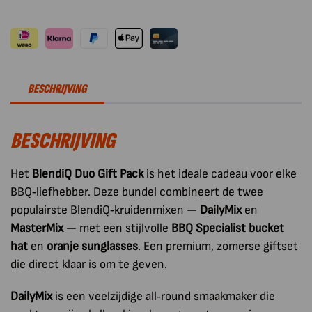
Duo
Gift
Pack
aantal
BESCHRIJVING
BESCHRIJVING
Het
BlendiQ Duo Gift Pack
is het ideale cadeau voor elke
BBQ‑liefhebber. Deze bundel combineert de twee
populairste BlendiQ‑kruidenmixen —
DailyMix
en
MasterMix
— met een stijlvolle
BBQ Specialist bucket
hat
en
oranje sunglasses
. Een premium, zomerse giftset
die direct klaar is om te geven.
DailyMix
is een veelzijdige all‑round smaakmaker die