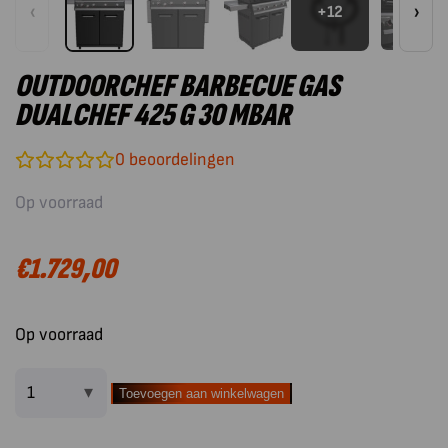
‹
›
+12
OUTDOORCHEF BARBECUE GAS
DUALCHEF 425 G 30 MBAR
0
beoordelingen
Op voorraad
€
1.729,00
Op voorraad
Toevoegen aan winkelwagen
Outdoorchef
Barbecue