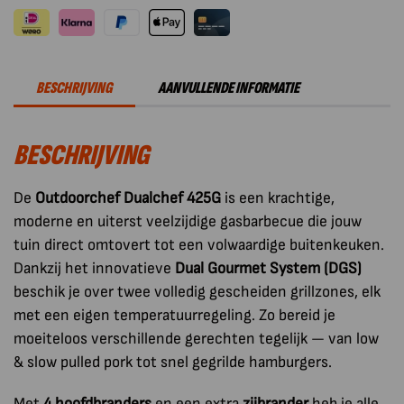
Gas
Dualchef
425
G
BESCHRIJVING
AANVULLENDE INFORMATIE
30
mBar
BESCHRIJVING
aantal
De
Outdoorchef Dualchef 425G
is een krachtige,
moderne en uiterst veelzijdige gasbarbecue die jouw
tuin direct omtovert tot een volwaardige buitenkeuken.
Dankzij het innovatieve
Dual Gourmet System (DGS)
beschik je over twee volledig gescheiden grillzones, elk
met een eigen temperatuurregeling. Zo bereid je
moeiteloos verschillende gerechten tegelijk — van low
& slow pulled pork tot snel gegrilde hamburgers.
Met
4 hoofdbranders
en een extra
zijbrander
heb je alle