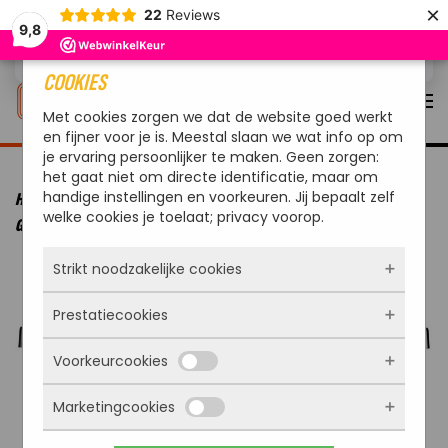
×
22
Reviews
9,8
Overslaan en naar de inhoud gaan
COOKIES
Met cookies zorgen we dat de website goed werkt
en fijner voor je is. Meestal slaan we wat info op om
je ervaring persoonlijker te maken. Geen zorgen:
het gaat niet om directe identificatie, maar om
handige instellingen en voorkeuren. Jij bepaalt zelf
HOME
MERKEN
OUTDOORCHEF
OUTDOORCHEF BARBECUE
welke cookies je toelaat; privacy voorop.
GAS DUALCHEF 425 G 30 MBAR
Strikt noodzakelijke cookies
Prestatiecookies
Deze cookies zorgen ervoor dat de website
überhaupt werkt. Ze zijn dus altijd actief en
Voorkeurcookies
kunnen niet worden uitgezet. Meestal worden
Met deze cookies zien we hoe vaak onze site
ze alleen geplaatst als jij iets doet, zoals
bezocht wordt, waar bezoekers vandaan
inloggen, een formulier invullen of je
Marketingcookies
komen en welke pagina’s populair zijn. Zo
Deze cookies onthouden jouw voorkeuren.
privacyvoorkeuren opslaan. Je kunt je browser
kunnen we de website blijven verbeteren.
Bijvoorbeeld taalkeuze of ingevulde gegevens.
zo instellen dat hij deze cookies blokkeert of je
Alles wat we meten is anoniem, we weten dus