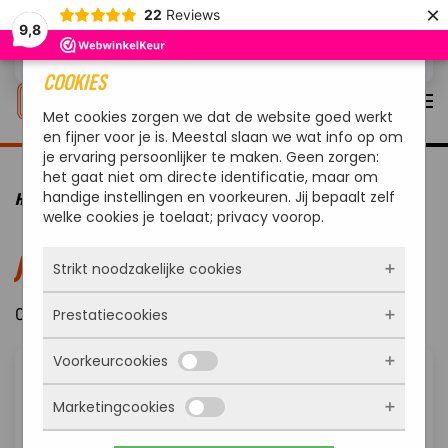
×
22
Reviews
9,8
Overslaan en naar de inhoud gaan
COOKIES
Met cookies zorgen we dat de website goed werkt
en fijner voor je is. Meestal slaan we wat info op om
je ervaring persoonlijker te maken. Geen zorgen:
het gaat niet om directe identificatie, maar om
handige instellingen en voorkeuren. Jij bepaalt zelf
HOME
570
welke cookies je toelaat; privacy voorop.
JE ZOCHT NAAR “570”
Strikt noodzakelijke cookies
0 Resultaten
Prestatiecookies
Deze cookies zorgen ervoor dat de website
überhaupt werkt. Ze zijn dus altijd actief en
Voorkeurcookies
kunnen niet worden uitgezet. Meestal worden
Met deze cookies zien we hoe vaak onze site
ze alleen geplaatst als jij iets doet, zoals
bezocht wordt, waar bezoekers vandaan
inloggen, een formulier invullen of je
Marketingcookies
komen en welke pagina’s populair zijn. Zo
Deze cookies onthouden jouw voorkeuren.
privacyvoorkeuren opslaan. Je kunt je browser
kunnen we de website blijven verbeteren.
Bijvoorbeeld taalkeuze of ingevulde gegevens.
zo instellen dat hij deze cookies blokkeert of je
Alles wat we meten is anoniem, we weten dus