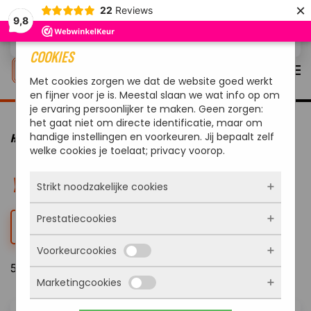
×
22
Reviews
9,8
Overslaan en naar de inhoud gaan
COOKIES
Met cookies zorgen we dat de website goed werkt
en fijner voor je is. Meestal slaan we wat info op om
je ervaring persoonlijker te maken. Geen zorgen:
het gaat niet om directe identificatie, maar om
handige instellingen en voorkeuren. Jij bepaalt zelf
HOME
MERKEN
YAKINIKU
welke cookies je toelaat; privacy voorop.
YAKINIKU
Strikt noodzakelijke cookies
Prestatiecookies
Deze cookies zorgen ervoor dat de website
FILTER
überhaupt werkt. Ze zijn dus altijd actief en
Voorkeurcookies
kunnen niet worden uitgezet. Meestal worden
Met deze cookies zien we hoe vaak onze site
ze alleen geplaatst als jij iets doet, zoals
50 Resultaten
bezocht wordt, waar bezoekers vandaan
inloggen, een formulier invullen of je
Marketingcookies
komen en welke pagina’s populair zijn. Zo
Deze cookies onthouden jouw voorkeuren.
privacyvoorkeuren opslaan. Je kunt je browser
kunnen we de website blijven verbeteren.
Bijvoorbeeld taalkeuze of ingevulde gegevens.
zo instellen dat hij deze cookies blokkeert of je
Alles wat we meten is anoniem, we weten dus