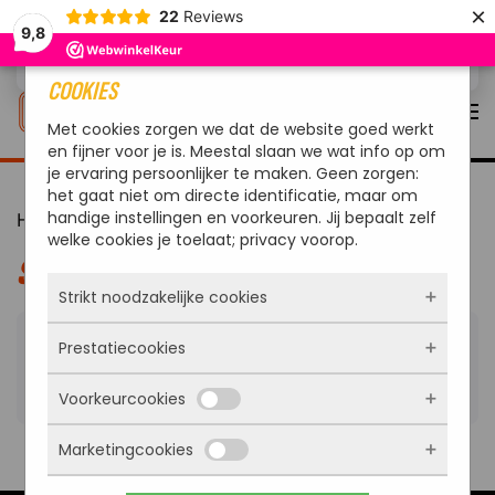
×
22
Reviews
9,8
Overslaan en naar de inhoud gaan
COOKIES
Met cookies zorgen we dat de website goed werkt
en fijner voor je is. Meestal slaan we wat info op om
je ervaring persoonlijker te maken. Geen zorgen:
het gaat niet om directe identificatie, maar om
handige instellingen en voorkeuren. Jij bepaalt zelf
Home
/ Producten getagged “Skillet”
welke cookies je toelaat; privacy voorop.
SKILLET
Strikt noodzakelijke cookies
Prestatiecookies
Geen producten gevonden die aan je selectie
Deze cookies zorgen ervoor dat de website
überhaupt werkt. Ze zijn dus altijd actief en
voldoen.
Voorkeurcookies
kunnen niet worden uitgezet. Meestal worden
Met deze cookies zien we hoe vaak onze site
ze alleen geplaatst als jij iets doet, zoals
bezocht wordt, waar bezoekers vandaan
inloggen, een formulier invullen of je
Marketingcookies
komen en welke pagina’s populair zijn. Zo
Deze cookies onthouden jouw voorkeuren.
privacyvoorkeuren opslaan. Je kunt je browser
kunnen we de website blijven verbeteren.
Bijvoorbeeld taalkeuze of ingevulde gegevens.
zo instellen dat hij deze cookies blokkeert of je
Alles wat we meten is anoniem, we weten dus