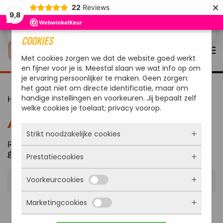
×
22
Reviews
9,8
Overslaan en naar de inhoud gaan
COOKIES
Met cookies zorgen we dat de website goed werkt
en fijner voor je is. Meestal slaan we wat info op om
je ervaring persoonlijker te maken. Geen zorgen:
het gaat niet om directe identificatie, maar om
handige instellingen en voorkeuren. Jij bepaalt zelf
Home
/
Alle BBQ’s
/ Pagina 16
welke cookies je toelaat; privacy voorop.
ALLE BBQ’S
Strikt noodzakelijke cookies
Resultaat 301–320 van de 615 resultaten wordt
Gesorteerd
getoond
Prestatiecookies
Deze cookies zorgen ervoor dat de website
op
überhaupt werkt. Ze zijn dus altijd actief en
populariteit
Voorkeurcookies
kunnen niet worden uitgezet. Meestal worden
Met deze cookies zien we hoe vaak onze site
ze alleen geplaatst als jij iets doet, zoals
bezocht wordt, waar bezoekers vandaan
inloggen, een formulier invullen of je
Marketingcookies
komen en welke pagina’s populair zijn. Zo
Deze cookies onthouden jouw voorkeuren.
privacyvoorkeuren opslaan. Je kunt je browser
kunnen we de website blijven verbeteren.
Bijvoorbeeld taalkeuze of ingevulde gegevens.
zo instellen dat hij deze cookies blokkeert of je
Alles wat we meten is anoniem, we weten dus