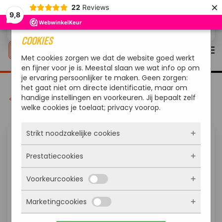
×
22
Reviews
9,8
Overslaan en naar de inhoud gaan
COOKIES
Met cookies zorgen we dat de website goed werkt
en fijner voor je is. Meestal slaan we wat info op om
je ervaring persoonlijker te maken. Geen zorgen:
het gaat niet om directe identificatie, maar om
handige instellingen en voorkeuren. Jij bepaalt zelf
terug
welke cookies je toelaat; privacy voorop.
Strikt noodzakelijke cookies
Prestatiecookies
Deze cookies zorgen ervoor dat de website
überhaupt werkt. Ze zijn dus altijd actief en
Voorkeurcookies
kunnen niet worden uitgezet. Meestal worden
Met deze cookies zien we hoe vaak onze site
ze alleen geplaatst als jij iets doet, zoals
bezocht wordt, waar bezoekers vandaan
inloggen, een formulier invullen of je
Marketingcookies
komen en welke pagina’s populair zijn. Zo
Deze cookies onthouden jouw voorkeuren.
privacyvoorkeuren opslaan. Je kunt je browser
kunnen we de website blijven verbeteren.
Bijvoorbeeld taalkeuze of ingevulde gegevens.
zo instellen dat hij deze cookies blokkeert of je
Alles wat we meten is anoniem, we weten dus