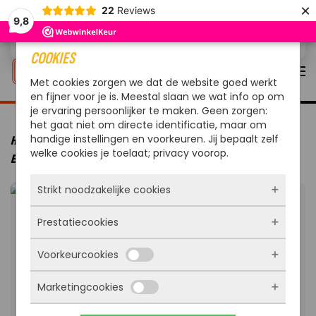
×
22
Reviews
9,8
Overslaan en naar de inhoud gaan
COOKIES
Met cookies zorgen we dat de website goed werkt
en fijner voor je is. Meestal slaan we wat info op om
je ervaring persoonlijker te maken. Geen zorgen:
het gaat niet om directe identificatie, maar om
handige instellingen en voorkeuren. Jij bepaalt zelf
HOME
MERKEN
OUTDOORCHEF
OUTDOORCHEF BARBECUE
welke cookies je toelaat; privacy voorop.
ELEKTRISCH MINICHEF P-420 E
Strikt noodzakelijke cookies
Prestatiecookies
Deze cookies zorgen ervoor dat de website
überhaupt werkt. Ze zijn dus altijd actief en
Voorkeurcookies
kunnen niet worden uitgezet. Meestal worden
Met deze cookies zien we hoe vaak onze site
ze alleen geplaatst als jij iets doet, zoals
bezocht wordt, waar bezoekers vandaan
inloggen, een formulier invullen of je
Marketingcookies
komen en welke pagina’s populair zijn. Zo
Deze cookies onthouden jouw voorkeuren.
privacyvoorkeuren opslaan. Je kunt je browser
kunnen we de website blijven verbeteren.
Bijvoorbeeld taalkeuze of ingevulde gegevens.
zo instellen dat hij deze cookies blokkeert of je
Alles wat we meten is anoniem, we weten dus