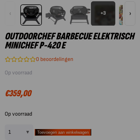
‹
›
+3
OUTDOORCHEF BARBECUE ELEKTRISCH
MINICHEF P-420 E
0
beoordelingen
Op voorraad
€
359,00
Op voorraad
Toevoegen aan winkelwagen
Outdoorchef