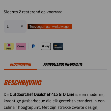
Slechts 2 resterend op voorraad
Toevoegen aan winkelwagen
Outdoorchef
Barbecue
Gas
Dualchef
415
G
BESCHRIJVING
AANVULLENDE INFORMATIE
zonder
zijbrander
BESCHRIJVING
30
mBar
aantal
De
Outdoorchef Dualchef 415 G‑D Line
is een moderne,
krachtige gasbarbecue die elk gerecht verandert in een
culinair hoogtepunt. Met zijn strakke zwarte design,