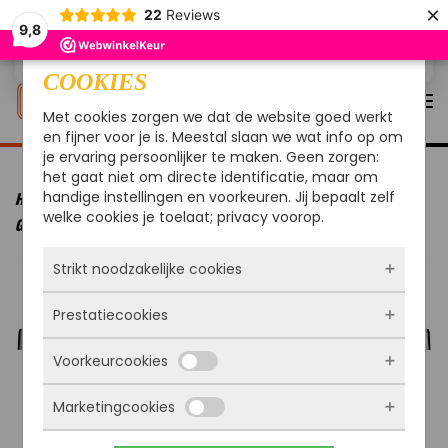
×
22
Reviews
9,8
Overslaan en naar de inhoud gaan
COOKIES
Met cookies zorgen we dat de website goed werkt
en fijner voor je is. Meestal slaan we wat info op om
je ervaring persoonlijker te maken. Geen zorgen:
het gaat niet om directe identificatie, maar om
handige instellingen en voorkeuren. Jij bepaalt zelf
HOME
MERKEN
OUTDOORCHEF
OUTDOORCHEF BARBECUE
welke cookies je toelaat; privacy voorop.
GAS DUALCHEF 415 G ZONDER ZIJBRANDER 30 MBAR
Strikt noodzakelijke cookies
Prestatiecookies
Deze cookies zorgen ervoor dat de website
überhaupt werkt. Ze zijn dus altijd actief en
Voorkeurcookies
kunnen niet worden uitgezet. Meestal worden
Met deze cookies zien we hoe vaak onze site
ze alleen geplaatst als jij iets doet, zoals
bezocht wordt, waar bezoekers vandaan
inloggen, een formulier invullen of je
Marketingcookies
komen en welke pagina’s populair zijn. Zo
Deze cookies onthouden jouw voorkeuren.
privacyvoorkeuren opslaan. Je kunt je browser
kunnen we de website blijven verbeteren.
Bijvoorbeeld taalkeuze of ingevulde gegevens.
zo instellen dat hij deze cookies blokkeert of je
Alles wat we meten is anoniem, we weten dus