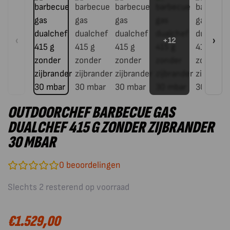
‹
›
+12
OUTDOORCHEF BARBECUE GAS
DUALCHEF 415 G ZONDER ZIJBRANDER
30 MBAR
0
beoordelingen
Slechts 2 resterend op voorraad
€
1.529,00