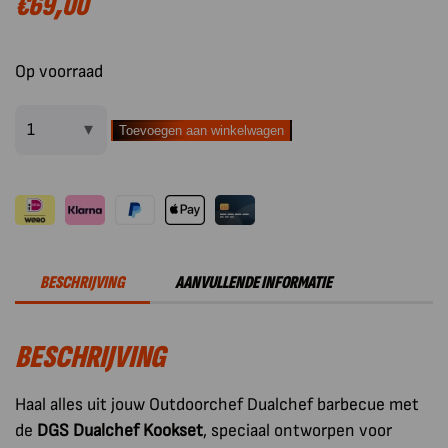
€
69,00
Op voorraad
Toevoegen aan winkelwagen
Outdoorchef
BBQ
Accessoire
Kookset
Dualchef
aantal
BESCHRIJVING
AANVULLENDE INFORMATIE
BESCHRIJVING
Haal alles uit jouw Outdoorchef Dualchef barbecue met
de
DGS Dualchef Kookset
, speciaal ontworpen voor