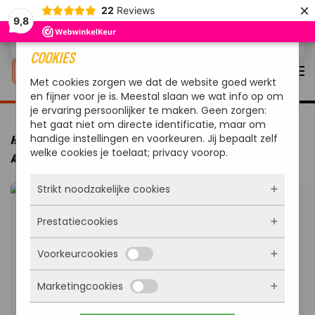
×
22
Reviews
9,8
Overslaan en naar de inhoud gaan
COOKIES
Met cookies zorgen we dat de website goed werkt
en fijner voor je is. Meestal slaan we wat info op om
je ervaring persoonlijker te maken. Geen zorgen:
het gaat niet om directe identificatie, maar om
handige instellingen en voorkeuren. Jij bepaalt zelf
HOME
MERKEN
OUTDOORCHEF
OUTDOORCHEF BBQ
welke cookies je toelaat; privacy voorop.
ACCESSOIRE KOOKSET HALVE MAAN SET VAN 2 STUKS
Strikt noodzakelijke cookies
Prestatiecookies
Deze cookies zorgen ervoor dat de website
überhaupt werkt. Ze zijn dus altijd actief en
Voorkeurcookies
kunnen niet worden uitgezet. Meestal worden
Met deze cookies zien we hoe vaak onze site
ze alleen geplaatst als jij iets doet, zoals
bezocht wordt, waar bezoekers vandaan
inloggen, een formulier invullen of je
Marketingcookies
komen en welke pagina’s populair zijn. Zo
Deze cookies onthouden jouw voorkeuren.
privacyvoorkeuren opslaan. Je kunt je browser
kunnen we de website blijven verbeteren.
Bijvoorbeeld taalkeuze of ingevulde gegevens.
zo instellen dat hij deze cookies blokkeert of je
Alles wat we meten is anoniem, we weten dus