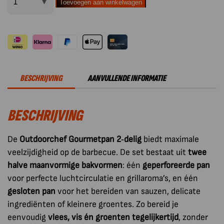
Toevoegen aan winkelwagen
Outdoorchef
BBQ
Accessoire
Kookset
Halve
Maan
BESCHRIJVING
AANVULLENDE INFORMATIE
Set
van
BESCHRIJVING
2
Stuks
aantal
De
Outdoorchef Gourmetpan 2‑delig
biedt maximale
veelzijdigheid op de barbecue. De set bestaat uit
twee
halve maanvormige bakvormen
: één
geperforeerde pan
voor perfecte luchtcirculatie en grillaroma’s, en één
gesloten pan
voor het bereiden van sauzen, delicate
ingrediënten of kleinere groentes. Zo bereid je
eenvoudig
vlees, vis én groenten tegelijkertijd
, zonder