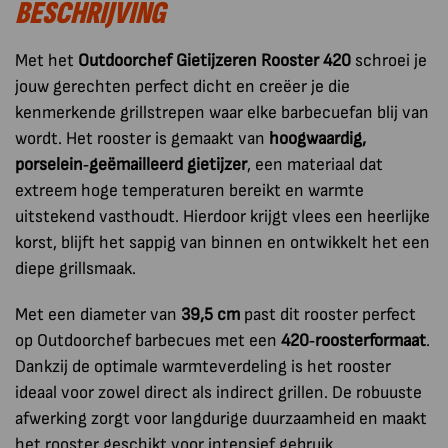
BESCHRIJVING
Met het
Outdoorchef Gietijzeren Rooster 420
schroei je
jouw gerechten perfect dicht en creëer je die
kenmerkende grillstrepen waar elke barbecuefan blij van
wordt. Het rooster is gemaakt van
hoogwaardig,
porselein‑geëmailleerd gietijzer
, een materiaal dat
extreem hoge temperaturen bereikt en warmte
uitstekend vasthoudt. Hierdoor krijgt vlees een heerlijke
korst, blijft het sappig van binnen en ontwikkelt het een
diepe grillsmaak.
Met een diameter van
39,5 cm
past dit rooster perfect
op Outdoorchef barbecues met een
420‑roosterformaat
.
Dankzij de optimale warmteverdeling is het rooster
ideaal voor zowel direct als indirect grillen. De robuuste
afwerking zorgt voor langdurige duurzaamheid en maakt
het rooster geschikt voor intensief gebruik.