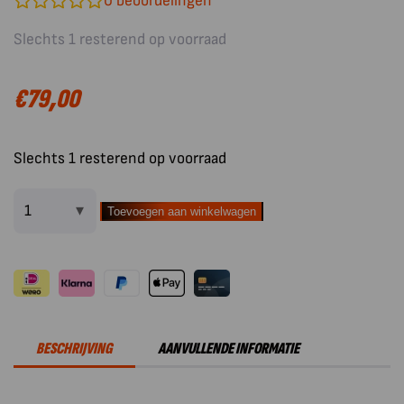
0
beoordelingen
Slechts 1 resterend op voorraad
€
79,00
Slechts 1 resterend op voorraad
Toevoegen aan winkelwagen
Outdoorchef
BBQ
Accessoire
Rooster
Diamant
420
BESCHRIJVING
AANVULLENDE INFORMATIE
aantal