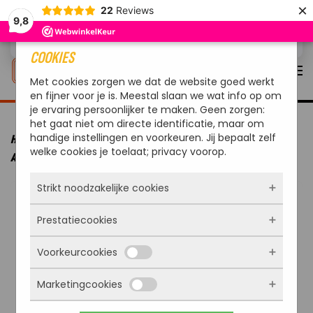
×
22
Reviews
9,8
Overslaan en naar de inhoud gaan
COOKIES
Met cookies zorgen we dat de website goed werkt
en fijner voor je is. Meestal slaan we wat info op om
je ervaring persoonlijker te maken. Geen zorgen:
het gaat niet om directe identificatie, maar om
handige instellingen en voorkeuren. Jij bepaalt zelf
HOME
MERKEN
OUTDOORCHEF
OUTDOORCHEF BBQ
welke cookies je toelaat; privacy voorop.
ACCESSOIRE ROOSTER DIAMANT 420
Strikt noodzakelijke cookies
Prestatiecookies
Deze cookies zorgen ervoor dat de website
überhaupt werkt. Ze zijn dus altijd actief en
Voorkeurcookies
kunnen niet worden uitgezet. Meestal worden
Met deze cookies zien we hoe vaak onze site
ze alleen geplaatst als jij iets doet, zoals
bezocht wordt, waar bezoekers vandaan
inloggen, een formulier invullen of je
Marketingcookies
komen en welke pagina’s populair zijn. Zo
Deze cookies onthouden jouw voorkeuren.
privacyvoorkeuren opslaan. Je kunt je browser
kunnen we de website blijven verbeteren.
Bijvoorbeeld taalkeuze of ingevulde gegevens.
zo instellen dat hij deze cookies blokkeert of je
Alles wat we meten is anoniem, we weten dus