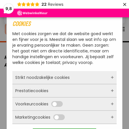
×
22
Reviews
9,8
Overslaan en naar de inhoud gaan
COOKIES
Met cookies zorgen we dat de website goed werkt
en fijner voor je is. Meestal slaan we wat info op om
je ervaring persoonlijker te maken. Geen zorgen:
het gaat niet om directe identificatie, maar om
handige instellingen en voorkeuren. Jij bepaalt zelf
HOME
MERKEN
OUTDOORCHEF
OUTDOORCHEF BBQ
welke cookies je toelaat; privacy voorop.
ACCESSOIRE SPATEL
Strikt noodzakelijke cookies
Prestatiecookies
Deze cookies zorgen ervoor dat de website
überhaupt werkt. Ze zijn dus altijd actief en
Voorkeurcookies
kunnen niet worden uitgezet. Meestal worden
Met deze cookies zien we hoe vaak onze site
ze alleen geplaatst als jij iets doet, zoals
bezocht wordt, waar bezoekers vandaan
inloggen, een formulier invullen of je
Marketingcookies
komen en welke pagina’s populair zijn. Zo
Deze cookies onthouden jouw voorkeuren.
privacyvoorkeuren opslaan. Je kunt je browser
kunnen we de website blijven verbeteren.
Bijvoorbeeld taalkeuze of ingevulde gegevens.
zo instellen dat hij deze cookies blokkeert of je
Alles wat we meten is anoniem, we weten dus