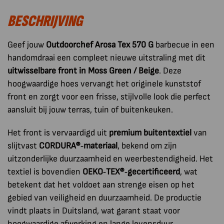
570
BESCHRIJVING
G
Noble
Beige
Geef jouw
Outdoorchef Arosa Tex 570 G
barbecue in een
aantal
handomdraai een compleet nieuwe uitstraling met dit
uitwisselbare front in Moss Green / Beige
. Deze
hoogwaardige hoes vervangt het originele kunststof
front en zorgt voor een frisse, stijlvolle look die perfect
aansluit bij jouw terras, tuin of buitenkeuken.
Het front is vervaardigd uit
premium buitentextiel
van
slijtvast
CORDURA®‑materiaal
, bekend om zijn
uitzonderlijke duurzaamheid en weerbestendigheid. Het
textiel is bovendien
OEKO‑TEX®‑gecertificeerd
, wat
betekent dat het voldoet aan strenge eisen op het
gebied van veiligheid en duurzaamheid. De productie
vindt plaats in Duitsland, wat garant staat voor
hoogwaardige afwerking en lange levensduur.