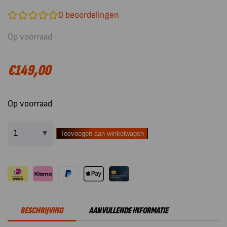
0
beoordelingen
Op voorraad
€
149,00
Op voorraad
Toevoegen aan winkelwagen
Outdoorchef
BBQ
Accessoire
Uitwisselbaar
Front
voor
BESCHRIJVING
AANVULLENDE INFORMATIE
Arosa