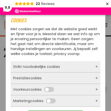
×
22
Reviews
9,8
Overslaan en naar de inhoud gaan
COOKIES
Met cookies zorgen we dat de website goed werkt
en fijner voor je is. Meestal slaan we wat info op om
je ervaring persoonlijker te maken. Geen zorgen:
het gaat niet om directe identificatie, maar om
handige instellingen en voorkeuren. Jij bepaalt zelf
HOME
MERKEN
OUTDOORCHEF
OUTDOORCHEF BBQ
welke cookies je toelaat; privacy voorop.
ACCESSOIRE UITWISSELBAAR FRONT VOOR AROSA 570 G NOBLE BEIGE
Strikt noodzakelijke cookies
Prestatiecookies
Deze cookies zorgen ervoor dat de website
überhaupt werkt. Ze zijn dus altijd actief en
Voorkeurcookies
kunnen niet worden uitgezet. Meestal worden
Met deze cookies zien we hoe vaak onze site
ze alleen geplaatst als jij iets doet, zoals
bezocht wordt, waar bezoekers vandaan
inloggen, een formulier invullen of je
Marketingcookies
komen en welke pagina’s populair zijn. Zo
Deze cookies onthouden jouw voorkeuren.
privacyvoorkeuren opslaan. Je kunt je browser
kunnen we de website blijven verbeteren.
Bijvoorbeeld taalkeuze of ingevulde gegevens.
zo instellen dat hij deze cookies blokkeert of je
Alles wat we meten is anoniem, we weten dus