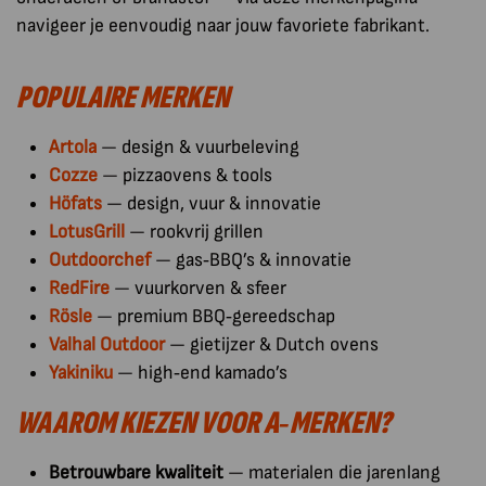
navigeer je eenvoudig naar jouw favoriete fabrikant.
POPULAIRE MERKEN
Artola
— design & vuurbeleving
Cozze
— pizzaovens & tools
Höfats
— design, vuur & innovatie
LotusGrill
— rookvrij grillen
Outdoorchef
— gas‑BBQ’s & innovatie
RedFire
— vuurkorven & sfeer
Rösle
— premium BBQ‑gereedschap
Valhal Outdoor
— gietijzer & Dutch ovens
Yakiniku
— high‑end kamado’s
WAAROM KIEZEN VOOR A‑MERKEN?
Betrouwbare kwaliteit
— materialen die jarenlang