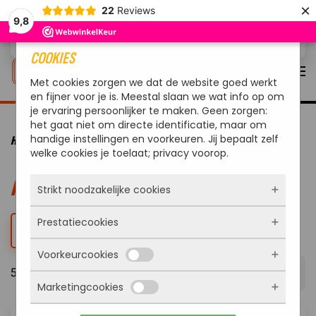
×
22
Reviews
9,8
Overslaan en naar de inhoud gaan
COOKIES
Met cookies zorgen we dat de website goed werkt
en fijner voor je is. Meestal slaan we wat info op om
je ervaring persoonlijker te maken. Geen zorgen:
het gaat niet om directe identificatie, maar om
handige instellingen en voorkeuren. Jij bepaalt zelf
HOME
MERKEN
welke cookies je toelaat; privacy voorop.
MERKEN
Strikt noodzakelijke cookies
Prestatiecookies
Deze cookies zorgen ervoor dat de website
FILTER
überhaupt werkt. Ze zijn dus altijd actief en
Voorkeurcookies
kunnen niet worden uitgezet. Meestal worden
Met deze cookies zien we hoe vaak onze site
ze alleen geplaatst als jij iets doet, zoals
573 Resultaten
bezocht wordt, waar bezoekers vandaan
inloggen, een formulier invullen of je
Marketingcookies
komen en welke pagina’s populair zijn. Zo
Deze cookies onthouden jouw voorkeuren.
privacyvoorkeuren opslaan. Je kunt je browser
kunnen we de website blijven verbeteren.
Bijvoorbeeld taalkeuze of ingevulde gegevens.
zo instellen dat hij deze cookies blokkeert of je
Alles wat we meten is anoniem, we weten dus