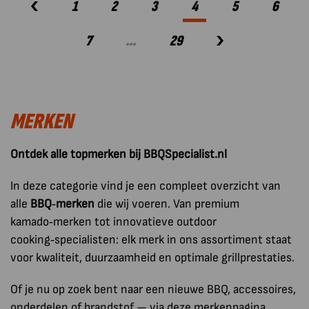
1
2
3
4
5
6
7
…
29
MERKEN
Ontdek alle topmerken bij BBQSpecialist.nl
In deze categorie vind je een compleet overzicht van
alle
BBQ‑merken
die wij voeren. Van premium
kamado‑merken tot innovatieve outdoor
cooking‑specialisten: elk merk in ons assortiment staat
voor kwaliteit, duurzaamheid en optimale grillprestaties.
Of je nu op zoek bent naar een nieuwe BBQ, accessoires,
onderdelen of brandstof — via deze merkenpagina