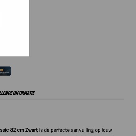
e hoe zij
ed
g). Er
code van
teeds
inkelwagen
LENDE INFORMATIE
assic 82 cm Zwart
is de perfecte aanvulling op jouw