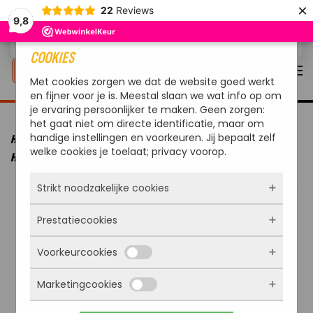
×
22
Reviews
9,8
Overslaan en naar de inhoud gaan
COOKIES
Met cookies zorgen we dat de website goed werkt
en fijner voor je is. Meestal slaan we wat info op om
je ervaring persoonlijker te maken. Geen zorgen:
het gaat niet om directe identificatie, maar om
handige instellingen en voorkeuren. Jij bepaalt zelf
HOME
MERKEN
REDFIRE
REDFIRE HODR HANDMADE
welke cookies je toelaat; privacy voorop.
HOUTOPSLAG BOX 50 CM ROEST
Strikt noodzakelijke cookies
Prestatiecookies
Deze cookies zorgen ervoor dat de website
überhaupt werkt. Ze zijn dus altijd actief en
Voorkeurcookies
kunnen niet worden uitgezet. Meestal worden
Met deze cookies zien we hoe vaak onze site
ze alleen geplaatst als jij iets doet, zoals
bezocht wordt, waar bezoekers vandaan
inloggen, een formulier invullen of je
Marketingcookies
komen en welke pagina’s populair zijn. Zo
Deze cookies onthouden jouw voorkeuren.
privacyvoorkeuren opslaan. Je kunt je browser
kunnen we de website blijven verbeteren.
Bijvoorbeeld taalkeuze of ingevulde gegevens.
zo instellen dat hij deze cookies blokkeert of je
Alles wat we meten is anoniem, we weten dus