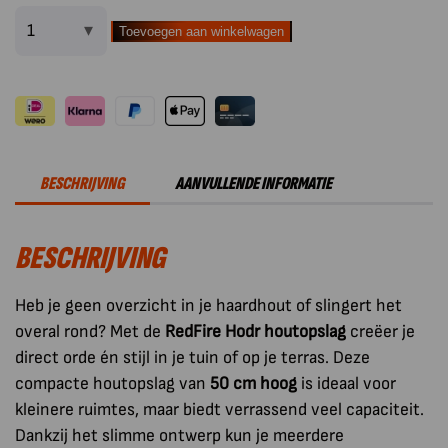
Toevoegen aan winkelwagen
RedFire
Hodr
Handmade
Houtopslag
box
50
BESCHRIJVING
AANVULLENDE INFORMATIE
cm
Roest
BESCHRIJVING
aantal
Heb je geen overzicht in je haardhout of slingert het
overal rond? Met de
RedFire Hodr houtopslag
creëer je
direct orde én stijl in je tuin of op je terras. Deze
compacte houtopslag van
50 cm hoog
is ideaal voor
kleinere ruimtes, maar biedt verrassend veel capaciteit.
Dankzij het slimme ontwerp kun je meerdere