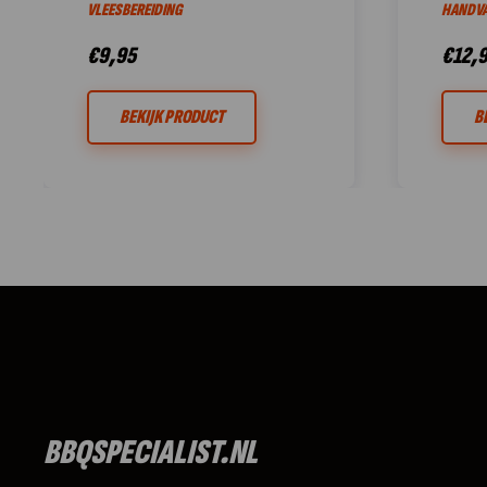
VLEESBEREIDING
HANDVA
€
9,95
€
12,
BEKIJK PRODUCT
B
BBQSPECIALIST.NL