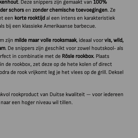
ukenhout
. Deze snippers zijn gemaakt van
100%
der schors
en
zonder chemische toevoegingen
. Ze
met een
korte rooktijd
al een intens en karakteristiek
ls bij een klassieke Amerikaanse barbecue.
m zijn
milde maar volle rooksmaak
, ideaal voor
vis, wild,
ham
. De snippers zijn geschikt voor zowel houtskool‑ als
rfect in combinatie met de
Rösle rookbox
. Plaats
in de rookbox, zet deze op de hete kolen of direct
ra de rook vrijkomt leg je het vlees op de grill. Deksel
akvol rookproduct van Duitse kwaliteit — voor iedereen
naar een hoger niveau wil tillen.