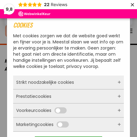
×
22
Reviews
9,8
Overslaan en naar de inhoud gaan
COOKIES
Met cookies zorgen we dat de website goed werkt
en fijner voor je is. Meestal slaan we wat info op om
je ervaring persoonlijker te maken. Geen zorgen:
het gaat niet om directe identificatie, maar om
handige instellingen en voorkeuren. Jij bepaalt zelf
HOME
MERKEN
VALHAL OUTDOOR
VALHAL OUTDOOR BBQ
welke cookies je toelaat; privacy voorop.
ACCESSOIRE PANNENSTANDAARD PRO MET GRILLROOSTER
Strikt noodzakelijke cookies
Prestatiecookies
Deze cookies zorgen ervoor dat de website
überhaupt werkt. Ze zijn dus altijd actief en
Voorkeurcookies
kunnen niet worden uitgezet. Meestal worden
Met deze cookies zien we hoe vaak onze site
ze alleen geplaatst als jij iets doet, zoals
bezocht wordt, waar bezoekers vandaan
inloggen, een formulier invullen of je
Marketingcookies
komen en welke pagina’s populair zijn. Zo
Deze cookies onthouden jouw voorkeuren.
privacyvoorkeuren opslaan. Je kunt je browser
kunnen we de website blijven verbeteren.
Bijvoorbeeld taalkeuze of ingevulde gegevens.
zo instellen dat hij deze cookies blokkeert of je
Alles wat we meten is anoniem, we weten dus