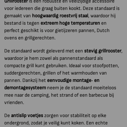
Grillrooster
is een robuuste en veelzijdige accessoire
voor iedereen die graag buiten kookt. Deze standaard is
gemaakt van
hoogwaardig roestvrij staal
, waardoor hij
bestand is tegen
extreem hoge temperaturen
en
perfect geschikt is voor gietijzeren pannen, Dutch
ovens en grillgerechten.
De standaard wordt geleverd met een
stevig grillrooster
,
waardoor je hem zowel als pannenstandaard als
compacte grill kunt gebruiken. Ideaal voor stoofpotten,
suddergerechten, grillen of het warmhouden van
pannen. Dankzij het
eenvoudige montage‑ en
demontagesysteem
neem je de standaard moeiteloos
mee naar de camping, het strand of een barbecue bij
vrienden.
De
antislip voetjes
zorgen voor stabiliteit op elke
ondergrond, zodat je veilig kunt koken. Een echte