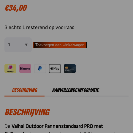
€
34,00
Slechts 1 resterend op voorraad
Toevoegen aan winkelwagen
Valhal
Outdoor
BBQ
Accessoire
Pannenstandaard
PRO
BESCHRIJVING
AANVULLENDE INFORMATIE
met
Grillrooster
BESCHRIJVING
aantal
De
Valhal Outdoor Pannenstandaard PRO met