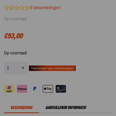
0
beoordelingen
Op voorraad
€
93,00
Op voorraad
Toevoegen aan winkelwagen
Valhal
Outdoor
Dutch
Oven
Gietijzer
met
BESCHRIJVING
AANVULLENDE INFORMATIE
Pootjes