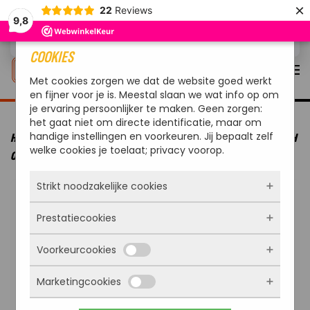
×
22
Reviews
9,8
Overslaan en naar de inhoud gaan
COOKIES
Met cookies zorgen we dat de website goed werkt
en fijner voor je is. Meestal slaan we wat info op om
je ervaring persoonlijker te maken. Geen zorgen:
het gaat niet om directe identificatie, maar om
handige instellingen en voorkeuren. Jij bepaalt zelf
HOME
MERKEN
VALHAL OUTDOOR
VALHAL OUTDOOR DUTCH
welke cookies je toelaat; privacy voorop.
OVEN GIETIJZER MET POOTJES OUTDOOR 8 LITER
Strikt noodzakelijke cookies
Prestatiecookies
Deze cookies zorgen ervoor dat de website
überhaupt werkt. Ze zijn dus altijd actief en
Voorkeurcookies
kunnen niet worden uitgezet. Meestal worden
Met deze cookies zien we hoe vaak onze site
ze alleen geplaatst als jij iets doet, zoals
bezocht wordt, waar bezoekers vandaan
inloggen, een formulier invullen of je
Marketingcookies
komen en welke pagina’s populair zijn. Zo
Deze cookies onthouden jouw voorkeuren.
privacyvoorkeuren opslaan. Je kunt je browser
kunnen we de website blijven verbeteren.
Bijvoorbeeld taalkeuze of ingevulde gegevens.
zo instellen dat hij deze cookies blokkeert of je
Alles wat we meten is anoniem, we weten dus