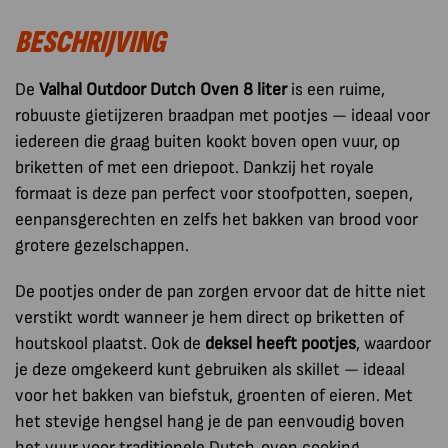
Outdoor
BESCHRIJVING
8
Liter
aantal
De
Valhal Outdoor Dutch Oven 8 liter
is een ruime,
robuuste gietijzeren braadpan met pootjes — ideaal voor
iedereen die graag buiten kookt boven open vuur, op
briketten of met een driepoot. Dankzij het royale
formaat is deze pan perfect voor stoofpotten, soepen,
eenpansgerechten en zelfs het bakken van brood voor
grotere gezelschappen.
De pootjes onder de pan zorgen ervoor dat de hitte niet
verstikt wordt wanneer je hem direct op briketten of
houtskool plaatst. Ook de
deksel heeft pootjes
, waardoor
je deze omgekeerd kunt gebruiken als skillet — ideaal
voor het bakken van biefstuk, groenten of eieren. Met
het stevige hengsel hang je de pan eenvoudig boven
het vuur voor traditionele Dutch‑oven cooking.