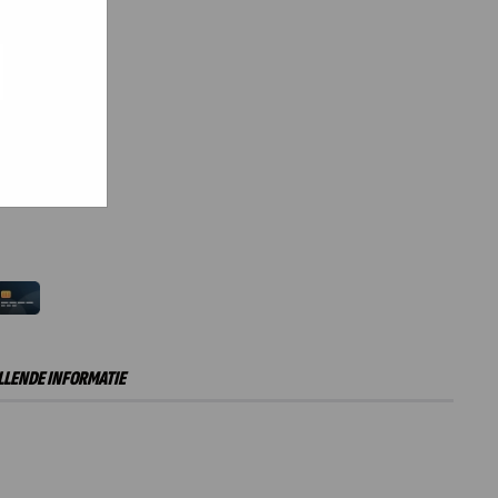
e hoe zij
ed
g). Er
code van
teeds
inkelwagen
LENDE INFORMATIE