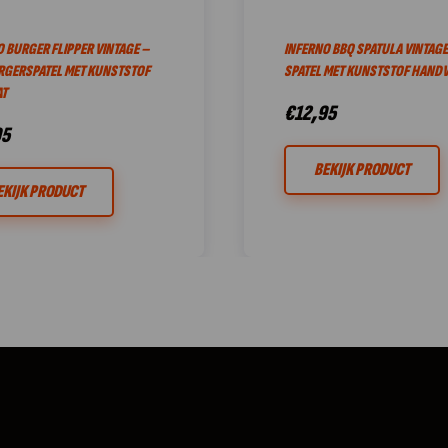
 BURGER FLIPPER VINTAGE –
INFERNO BBQ SPATULA VINTAGE
RGERSPATEL MET KUNSTSTOF
SPATEL MET KUNSTSTOF HANDV
T
€
12,95
95
BEKIJK PRODUCT
EKIJK PRODUCT