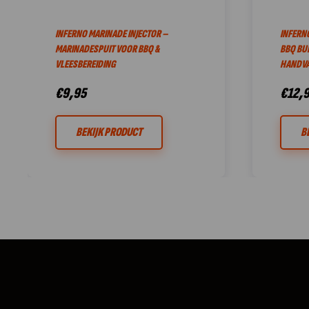
INFERNO MARINADE INJECTOR –
INFERNO
MARINADESPUIT VOOR BBQ &
BBQ BU
VLEESBEREIDING
HANDVA
€
9,95
€
12,
BEKIJK PRODUCT
B