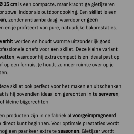
 Ø 15 cm
is een compacte, maar krachtige gietijzeren
or zowel indoor als outdoor cooking. Een
skillet
is een
pan
, zonder antiaanbaklaag, waardoor er
geen
n en je profiteert van pure, natuurlijke bakprestaties.
verhit
worden en houdt warmte uitzonderlijk goed
ofessionele chefs voor een skillet. Deze kleine variant
vatten
, waardoor hij extra compact is en ideaal past op
f op een fornuis. Je houdt zo meer ruimte over op je
ten.
deze skillet ook perfect voor het maken en uitschenken
at is hij bovendien ideaal om gerechten in te
serveren
,
of kleine bijgerechten.
ren producten zijn in de fabriek al
voorgeïmpregneerd
je direct kunt beginnen. Voor optimale prestaties wordt
nog een paar keer extra te
seasonen
. Gietijzer wordt