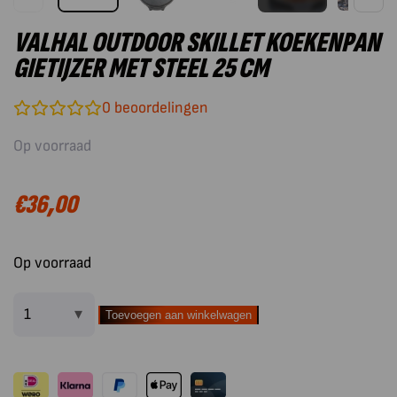
VALHAL OUTDOOR SKILLET KOEKENPAN
GIETIJZER MET STEEL 25 CM
0
beoordelingen
Op voorraad
€
36,00
Op voorraad
Toevoegen aan winkelwagen
Valhal
Outdoor
Skillet
Koekenpan