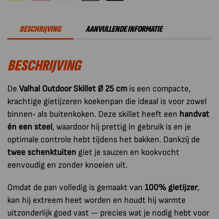
Gietijzer
met
BESCHRIJVING
AANVULLENDE INFORMATIE
Steel
25
BESCHRIJVING
cm
aantal
De
Valhal Outdoor Skillet Ø 25 cm
is een compacte,
krachtige gietijzeren koekenpan die ideaal is voor zowel
binnen‑ als buitenkoken. Deze skillet heeft een
handvat
én een steel
, waardoor hij prettig in gebruik is en je
optimale controle hebt tijdens het bakken. Dankzij de
twee schenktuiten
giet je sauzen en kookvocht
eenvoudig en zonder knoeien uit.
Omdat de pan volledig is gemaakt van
100% gietijzer
,
kan hij extreem heet worden en houdt hij warmte
uitzonderlijk goed vast — precies wat je nodig hebt voor