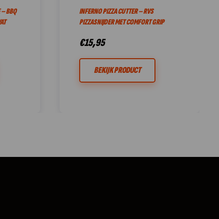
 – BBQ
INFERNO PIZZA CUTTER – RVS
AT
PIZZASNIJDER MET COMFORT GRIP
€
15,95
BEKIJK PRODUCT