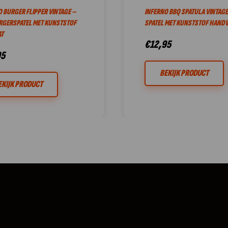
 BURGER FLIPPER VINTAGE –
INFERNO BBQ SPATULA VINTAGE
RGERSPATEL MET KUNSTSTOF
SPATEL MET KUNSTSTOF HANDV
T
€
12,95
95
BEKIJK PRODUCT
EKIJK PRODUCT