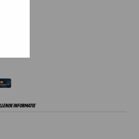
e hoe zij
ed
g). Er
code van
teeds
inkelwagen
LENDE INFORMATIE