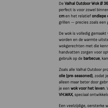
De
Valhal Outdoor Wok Ø 3
perfect is voor zowel binne
cm
en het relatief
ondiepe 
grillen — precies zoals een
De wok is volledig gemaakt
worden en de warmte uitste
wokgerechten met die kenm
handvatten zorgen voor opt
gebruik op de
barbecue
, ka
Zoals alle Valhal Outdoor p
olie (pre‑seasoned)
, zodat 
alleen maar beter door geb
je een
wok voor het leven
.
VH.WAX
, speciaal ontwikkel
Een veelzijdige, oersterke 