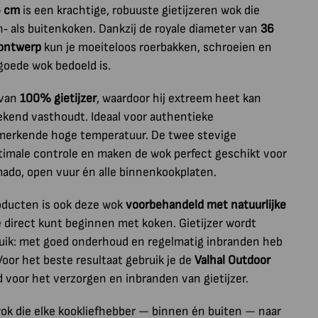
6 cm
is een krachtige, robuuste gietijzeren wok die
n‑ als buitenkoken. Dankzij de royale diameter van
36
ontwerp
kun je moeiteloos roerbakken, schroeien en
 goede wok bedoeld is.
 van
100% gietijzer
, waardoor hij extreem heet kan
kend vasthoudt. Ideaal voor authentieke
erkende hoge temperatuur. De twee stevige
imale controle en maken de wok perfect geschikt voor
mado, open vuur én alle binnenkookplaten.
roducten is ook deze wok
voorbehandeld met natuurlijke
je direct kunt beginnen met koken. Gietijzer wordt
ruik: met goed onderhoud en regelmatig inbranden heb
 Voor het beste resultaat gebruik je de
Valhal Outdoor
d voor het verzorgen en inbranden van gietijzer.
wok die elke kookliefhebber — binnen én buiten — naar