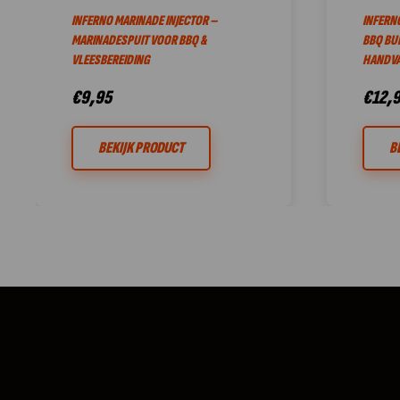
INFERNO MARINADE INJECTOR –
INFERNO
MARINADESPUIT VOOR BBQ &
BBQ BU
VLEESBEREIDING
HANDVA
€
9,95
€
12,
BEKIJK PRODUCT
B