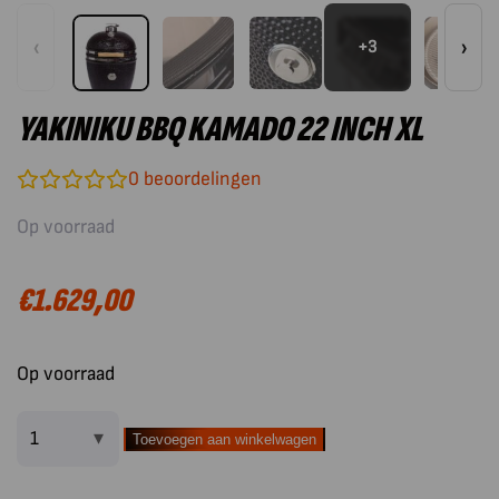
‹
›
+3
YAKINIKU BBQ KAMADO 22 INCH XL
0
beoordelingen
Op voorraad
€
1.629,00
Op voorraad
Toevoegen aan winkelwagen
Yakiniku
BBQ