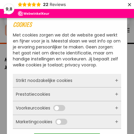
×
22
Reviews
9,8
Overslaan en naar de inhoud gaan
COOKIES
Met cookies zorgen we dat de website goed werkt
en fijner voor je is. Meestal slaan we wat info op om
je ervaring persoonlijker te maken. Geen zorgen:
het gaat niet om directe identificatie, maar om
handige instellingen en voorkeuren. Jij bepaalt zelf
HOME
MERKEN
YAKINIKU
YAKINIKU BBQ KAMADO 22 INCH
welke cookies je toelaat; privacy voorop.
XL
Strikt noodzakelijke cookies
Prestatiecookies
Deze cookies zorgen ervoor dat de website
überhaupt werkt. Ze zijn dus altijd actief en
Voorkeurcookies
kunnen niet worden uitgezet. Meestal worden
Met deze cookies zien we hoe vaak onze site
ze alleen geplaatst als jij iets doet, zoals
bezocht wordt, waar bezoekers vandaan
inloggen, een formulier invullen of je
Marketingcookies
komen en welke pagina’s populair zijn. Zo
Deze cookies onthouden jouw voorkeuren.
privacyvoorkeuren opslaan. Je kunt je browser
kunnen we de website blijven verbeteren.
Bijvoorbeeld taalkeuze of ingevulde gegevens.
zo instellen dat hij deze cookies blokkeert of je
Alles wat we meten is anoniem, we weten dus