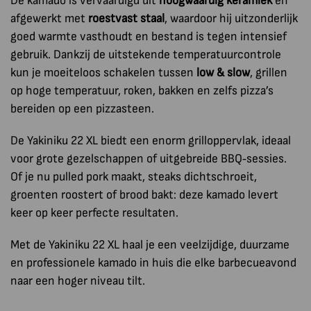
De kamado is vervaardigd uit
hoogwaardig keramiek
en
afgewerkt met
roestvast staal
, waardoor hij uitzonderlijk
goed warmte vasthoudt en bestand is tegen intensief
gebruik. Dankzij de uitstekende temperatuurcontrole
kun je moeiteloos schakelen tussen
low & slow
, grillen
op hoge temperatuur, roken, bakken en zelfs pizza’s
bereiden op een pizzasteen.
De Yakiniku 22 XL biedt een enorm grilloppervlak, ideaal
voor grote gezelschappen of uitgebreide BBQ‑sessies.
Of je nu pulled pork maakt, steaks dichtschroeit,
groenten roostert of brood bakt: deze kamado levert
keer op keer perfecte resultaten.
Met de Yakiniku 22 XL haal je een veelzijdige, duurzame
en professionele kamado in huis die elke barbecueavond
naar een hoger niveau tilt.