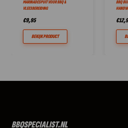
MARINADESPUIT VOOR BBQ &
BBQ BU
VLEESBEREIDING
HANDVA
€
9,95
€
12,
BEKIJK PRODUCT
B
BBQSPECIALIST.NL