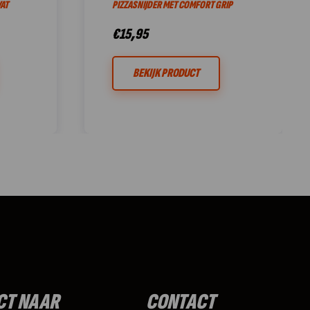
AT
PIZZASNIJDER MET COMFORT GRIP
€
15,95
BEKIJK PRODUCT
CT NAAR
CONTACT