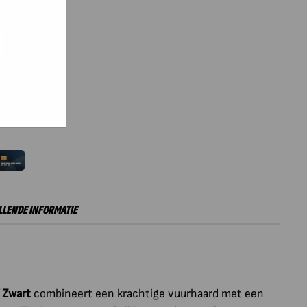
e hoe zij
ed
g). Er
code van
teeds
inkelwagen
LENDE INFORMATIE
 Zwart
combineert een krachtige vuurhaard met een