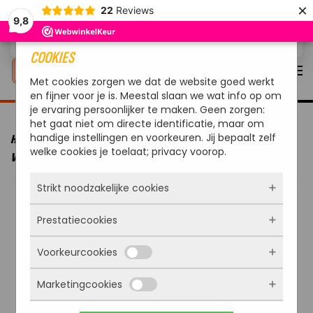
×
22
Reviews
9,8
Overslaan en naar de inhoud gaan
COOKIES
Met cookies zorgen we dat de website goed werkt
en fijner voor je is. Meestal slaan we wat info op om
je ervaring persoonlijker te maken. Geen zorgen:
het gaat niet om directe identificatie, maar om
handige instellingen en voorkeuren. Jij bepaalt zelf
HOME
VUUR & WARMTE
VUURKORVEN
REDFIRE FULLA
welke cookies je toelaat; privacy voorop.
VUURKORF HANDMADE ROEST
Strikt noodzakelijke cookies
Prestatiecookies
Deze cookies zorgen ervoor dat de website
überhaupt werkt. Ze zijn dus altijd actief en
Voorkeurcookies
kunnen niet worden uitgezet. Meestal worden
Met deze cookies zien we hoe vaak onze site
ze alleen geplaatst als jij iets doet, zoals
bezocht wordt, waar bezoekers vandaan
inloggen, een formulier invullen of je
Marketingcookies
komen en welke pagina’s populair zijn. Zo
Deze cookies onthouden jouw voorkeuren.
privacyvoorkeuren opslaan. Je kunt je browser
kunnen we de website blijven verbeteren.
Bijvoorbeeld taalkeuze of ingevulde gegevens.
zo instellen dat hij deze cookies blokkeert of je
Alles wat we meten is anoniem, we weten dus