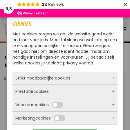
×
22
Reviews
9,8
Overslaan en naar de inhoud gaan
COOKIES
Met cookies zorgen we dat de website goed werkt
en fijner voor je is. Meestal slaan we wat info op om
je ervaring persoonlijker te maken. Geen zorgen:
het gaat niet om directe identificatie, maar om
handige instellingen en voorkeuren. Jij bepaalt zelf
HOME
VUUR & WARMTE
VUURKORVEN
REDFIRE KIRUNA
welke cookies je toelaat; privacy voorop.
VUURKORF HANDMADE ROEST
Strikt noodzakelijke cookies
Prestatiecookies
Deze cookies zorgen ervoor dat de website
überhaupt werkt. Ze zijn dus altijd actief en
Voorkeurcookies
kunnen niet worden uitgezet. Meestal worden
Met deze cookies zien we hoe vaak onze site
ze alleen geplaatst als jij iets doet, zoals
bezocht wordt, waar bezoekers vandaan
inloggen, een formulier invullen of je
Marketingcookies
komen en welke pagina’s populair zijn. Zo
Deze cookies onthouden jouw voorkeuren.
privacyvoorkeuren opslaan. Je kunt je browser
kunnen we de website blijven verbeteren.
Bijvoorbeeld taalkeuze of ingevulde gegevens.
zo instellen dat hij deze cookies blokkeert of je
Alles wat we meten is anoniem, we weten dus