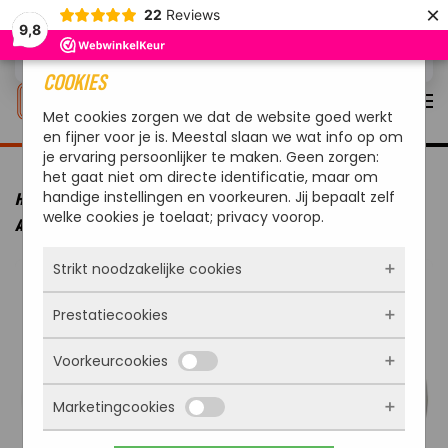
×
22
Reviews
9,8
Overslaan en naar de inhoud gaan
COOKIES
Met cookies zorgen we dat de website goed werkt
en fijner voor je is. Meestal slaan we wat info op om
je ervaring persoonlijker te maken. Geen zorgen:
het gaat niet om directe identificatie, maar om
handige instellingen en voorkeuren. Jij bepaalt zelf
HOME
MERKEN
OUTDOORCHEF
OUTDOORCHEF BBQ
welke cookies je toelaat; privacy voorop.
ACCESSOIRE ELEKTRISCH 420 BESCHERMFOLIE
Strikt noodzakelijke cookies
Prestatiecookies
Deze cookies zorgen ervoor dat de website
überhaupt werkt. Ze zijn dus altijd actief en
Voorkeurcookies
kunnen niet worden uitgezet. Meestal worden
Met deze cookies zien we hoe vaak onze site
ze alleen geplaatst als jij iets doet, zoals
bezocht wordt, waar bezoekers vandaan
inloggen, een formulier invullen of je
Marketingcookies
komen en welke pagina’s populair zijn. Zo
Deze cookies onthouden jouw voorkeuren.
privacyvoorkeuren opslaan. Je kunt je browser
kunnen we de website blijven verbeteren.
Bijvoorbeeld taalkeuze of ingevulde gegevens.
zo instellen dat hij deze cookies blokkeert of je
Alles wat we meten is anoniem, we weten dus