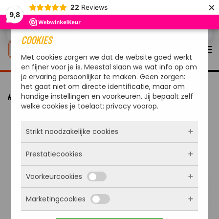
×
22
Reviews
9,8
Overslaan en naar de inhoud gaan
COOKIES
Met cookies zorgen we dat de website goed werkt
en fijner voor je is. Meestal slaan we wat info op om
je ervaring persoonlijker te maken. Geen zorgen:
het gaat niet om directe identificatie, maar om
handige instellingen en voorkeuren. Jij bepaalt zelf
HOME
MERKEN
ARTOLA
ARTOLA BLOQ HOUTOPSLAG
welke cookies je toelaat; privacy voorop.
Strikt noodzakelijke cookies
Prestatiecookies
Deze cookies zorgen ervoor dat de website
überhaupt werkt. Ze zijn dus altijd actief en
Voorkeurcookies
kunnen niet worden uitgezet. Meestal worden
Met deze cookies zien we hoe vaak onze site
ze alleen geplaatst als jij iets doet, zoals
bezocht wordt, waar bezoekers vandaan
inloggen, een formulier invullen of je
Marketingcookies
komen en welke pagina’s populair zijn. Zo
Deze cookies onthouden jouw voorkeuren.
privacyvoorkeuren opslaan. Je kunt je browser
kunnen we de website blijven verbeteren.
Bijvoorbeeld taalkeuze of ingevulde gegevens.
zo instellen dat hij deze cookies blokkeert of je
Alles wat we meten is anoniem, we weten dus