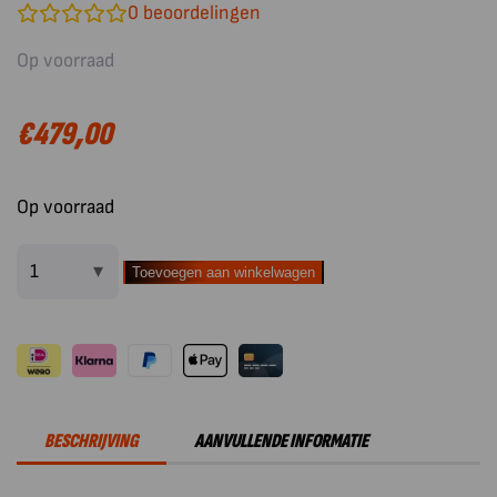
0
beoordelingen
Op voorraad
€
479,00
Op voorraad
Toevoegen aan winkelwagen
Artola
BloQ
Houtopslag
aantal
BESCHRIJVING
AANVULLENDE INFORMATIE