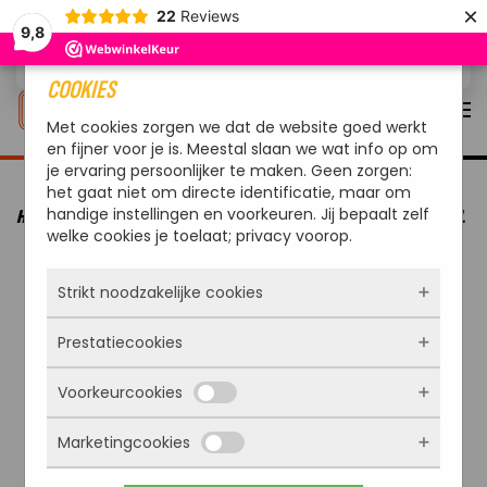
×
22
Reviews
9,8
Overslaan en naar de inhoud gaan
COOKIES
Met cookies zorgen we dat de website goed werkt
en fijner voor je is. Meestal slaan we wat info op om
je ervaring persoonlijker te maken. Geen zorgen:
het gaat niet om directe identificatie, maar om
handige instellingen en voorkeuren. Jij bepaalt zelf
HOME
MERKEN
COZZE
COZZE TROLLEY VOOR G-800 MODEL
welke cookies je toelaat; privacy voorop.
Strikt noodzakelijke cookies
Prestatiecookies
Deze cookies zorgen ervoor dat de website
überhaupt werkt. Ze zijn dus altijd actief en
Voorkeurcookies
kunnen niet worden uitgezet. Meestal worden
Met deze cookies zien we hoe vaak onze site
ze alleen geplaatst als jij iets doet, zoals
bezocht wordt, waar bezoekers vandaan
inloggen, een formulier invullen of je
Marketingcookies
komen en welke pagina’s populair zijn. Zo
Deze cookies onthouden jouw voorkeuren.
privacyvoorkeuren opslaan. Je kunt je browser
kunnen we de website blijven verbeteren.
Bijvoorbeeld taalkeuze of ingevulde gegevens.
zo instellen dat hij deze cookies blokkeert of je
Alles wat we meten is anoniem, we weten dus