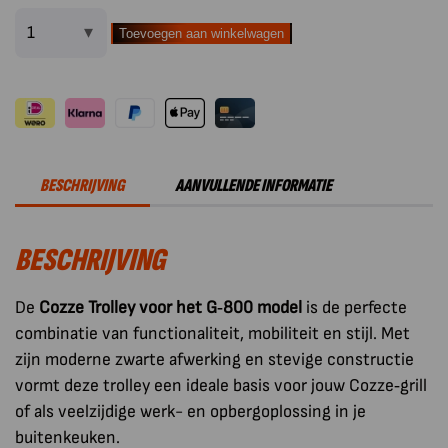
Toevoegen aan winkelwagen
Cozze
Trolley
voor
G-
800
model
BESCHRIJVING
AANVULLENDE INFORMATIE
aantal
BESCHRIJVING
De
Cozze Trolley voor het G‑800 model
is de perfecte
combinatie van functionaliteit, mobiliteit en stijl. Met
zijn moderne zwarte afwerking en stevige constructie
vormt deze trolley een ideale basis voor jouw Cozze‑grill
of als veelzijdige werk- en opbergoplossing in je
buitenkeuken.