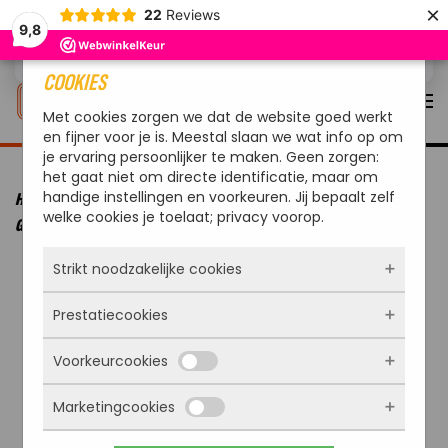
×
22
Reviews
9,8
Overslaan en naar de inhoud gaan
COOKIES
Met cookies zorgen we dat de website goed werkt
en fijner voor je is. Meestal slaan we wat info op om
je ervaring persoonlijker te maken. Geen zorgen:
het gaat niet om directe identificatie, maar om
handige instellingen en voorkeuren. Jij bepaalt zelf
HOME
MERKEN
HÖFATS
HÖFATS CONE BARBECUE
welke cookies je toelaat; privacy voorop.
GRILLROOSTER GIETIJZER 46 CM
Strikt noodzakelijke cookies
Prestatiecookies
Deze cookies zorgen ervoor dat de website
überhaupt werkt. Ze zijn dus altijd actief en
Voorkeurcookies
kunnen niet worden uitgezet. Meestal worden
Met deze cookies zien we hoe vaak onze site
ze alleen geplaatst als jij iets doet, zoals
bezocht wordt, waar bezoekers vandaan
inloggen, een formulier invullen of je
Marketingcookies
komen en welke pagina’s populair zijn. Zo
Deze cookies onthouden jouw voorkeuren.
privacyvoorkeuren opslaan. Je kunt je browser
kunnen we de website blijven verbeteren.
Bijvoorbeeld taalkeuze of ingevulde gegevens.
zo instellen dat hij deze cookies blokkeert of je
Alles wat we meten is anoniem, we weten dus