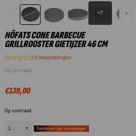
‹
›
+7
HÖFATS CONE BARBECUE
GRILLROOSTER GIETIJZER 46 CM
0
beoordelingen
Op voorraad
€
139,00
Op voorraad
Toevoegen aan winkelwagen
Höfats