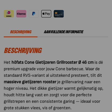
Cone
Barbecue
Grillrooster
Gietijzer
46
BESCHRIJVING
AANVULLENDE INFORMATIE
cm
aantal
BESCHRIJVING
Het
höfats Cone Gietijzeren Grillrooster Ø 46 cm
is dé
premium upgrade voor jouw Cone barbecue. Waar de
standaard RVS‑variant al uitstekend presteert, tilt dit
massieve gietijzeren rooster
je grillervaring naar een
hoger niveau. Het dikke gietijzer warmt gelijkmatig op,
houdt hitte lang vast en zorgt voor die perfecte
grillstrepen en een consistente garing — ideaal voor
grote stukken vlees, vis of groenten.