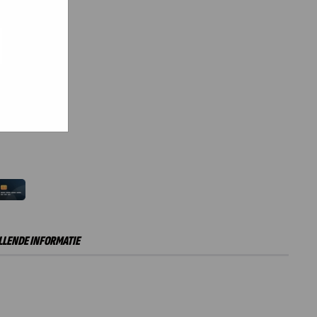
e hoe zij
ed
g). Er
code van
teeds
rraad
inkelwagen
LENDE INFORMATIE