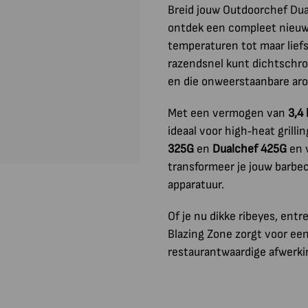
Breid jouw Outdoorchef Dua
ontdek een compleet nieuwe
temperaturen tot maar lief
razendsnel kunt dichtschroe
en die onweerstaanbare aro
Met een vermogen van
3,4
ideaal voor high‑heat grill
325G
en
Dualchef 425G
en 
transformeer je jouw barbec
apparatuur.
Of je nu dikke ribeyes, ent
Blazing Zone zorgt voor e
restaurantwaardige afwerkin