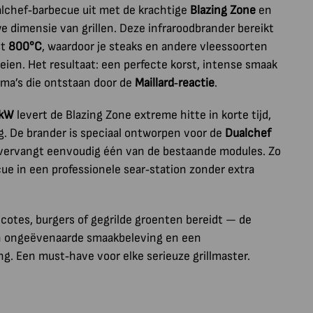
lchef‑barbecue uit met de krachtige
Blazing Zone
en
 dimensie van grillen. Deze infraroodbrander bereikt
st
800°C
, waardoor je steaks en andere vleessoorten
ien. Het resultaat: een perfecte korst, intense smaak
ma’s die ontstaan door de
Maillard‑reactie
.
 kW
levert de Blazing Zone extreme hitte in korte tijd,
ing. De brander is speciaal ontworpen voor de
Dualchef
vervangt eenvoudig één van de bestaande modules. Zo
ue in een professionele sear‑station zonder extra
recotes, burgers of gegrilde groenten bereidt — de
en ongeëvenaarde smaakbeleving en een
g. Een must‑have voor elke serieuze grillmaster.