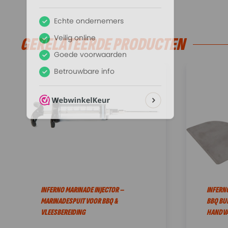
GERELATEERDE PRODUCTEN
INFERNO MARINADE INJECTOR –
INFERNO
MARINADESPUIT VOOR BBQ &
BBQ BU
VLEESBEREIDING
HANDVA