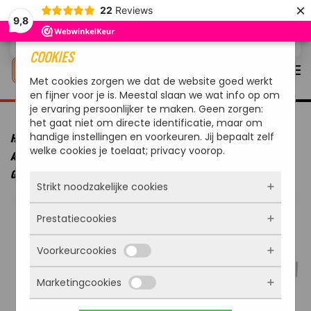
×
22
Reviews
9,8
Overslaan en naar de inhoud gaan
COOKIES
Met cookies zorgen we dat de website goed werkt
en fijner voor je is. Meestal slaan we wat info op om
je ervaring persoonlijker te maken. Geen zorgen:
het gaat niet om directe identificatie, maar om
handige instellingen en voorkeuren. Jij bepaalt zelf
HOME
MERKEN
OUTDOORCHEF
OUTDOORCHEF BBQ
welke cookies je toelaat; privacy voorop.
ACCESSOIRE UITWISSELBAAR FRONT VOOR AROSA 570 G TWO-TONE
GREY
Strikt noodzakelijke cookies
Prestatiecookies
Deze cookies zorgen ervoor dat de website
überhaupt werkt. Ze zijn dus altijd actief en
Voorkeurcookies
kunnen niet worden uitgezet. Meestal worden
Met deze cookies zien we hoe vaak onze site
ze alleen geplaatst als jij iets doet, zoals
bezocht wordt, waar bezoekers vandaan
inloggen, een formulier invullen of je
Marketingcookies
komen en welke pagina’s populair zijn. Zo
Deze cookies onthouden jouw voorkeuren.
privacyvoorkeuren opslaan. Je kunt je browser
kunnen we de website blijven verbeteren.
Bijvoorbeeld taalkeuze of ingevulde gegevens.
zo instellen dat hij deze cookies blokkeert of je
Alles wat we meten is anoniem, we weten dus