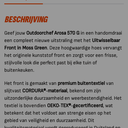
Arosa
570
BESCHRIJVING
G
Two-
tone
Geef jouw
Outdoorchef Arosa 570 G
in een handomdraai
Grey
een compleet nieuwe uitstraling met het
Uitwisselbaar
aantal
Front in Moss Green
. Deze hoogwaardige hoes vervangt
het originele kunststof front en zorgt voor een frisse,
stijlvolle look die perfect past bij elke tuin of
buitenkeuken.
Het front is gemaakt van
premium buitentextiel
van
slijtvast
CORDURA®‑materiaal
, bekend om zijn
uitzonderlijke duurzaamheid en weerbestendigheid. Het
textiel is bovendien
OEKO‑TEX®‑gecertificeerd
, wat
betekent dat het voldoet aan strenge eisen op het
gebied van veiligheid en duurzaamheid. Dit
kwaliteitsmateriaal wordt geproduceerd in Duitsland en