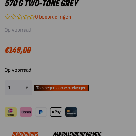
570 G TWO-TONE GREY
0
beoordelingen
Op voorraad
€
149,00
Op voorraad
Toevoegen aan winkelwagen
Outdoorchef
BBQ
Accessoire
Uitwisselbaar
Front
voor
BESCHRIJVING
AANVULLENDE INFORMATIE