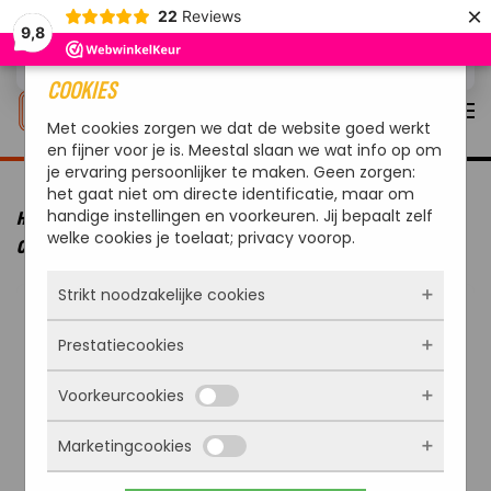
×
22
Reviews
9,8
Overslaan en naar de inhoud gaan
COOKIES
Met cookies zorgen we dat de website goed werkt
en fijner voor je is. Meestal slaan we wat info op om
je ervaring persoonlijker te maken. Geen zorgen:
het gaat niet om directe identificatie, maar om
handige instellingen en voorkeuren. Jij bepaalt zelf
HOME
MERKEN
OUTDOORCHEF
OUTDOORCHEF GOURMET
welke cookies je toelaat; privacy voorop.
CHECK PRO BLUETOOTH GRILLTHERMOMETER
Strikt noodzakelijke cookies
Prestatiecookies
Deze cookies zorgen ervoor dat de website
überhaupt werkt. Ze zijn dus altijd actief en
Voorkeurcookies
kunnen niet worden uitgezet. Meestal worden
Met deze cookies zien we hoe vaak onze site
ze alleen geplaatst als jij iets doet, zoals
bezocht wordt, waar bezoekers vandaan
inloggen, een formulier invullen of je
Marketingcookies
komen en welke pagina’s populair zijn. Zo
Deze cookies onthouden jouw voorkeuren.
privacyvoorkeuren opslaan. Je kunt je browser
kunnen we de website blijven verbeteren.
Bijvoorbeeld taalkeuze of ingevulde gegevens.
zo instellen dat hij deze cookies blokkeert of je
Alles wat we meten is anoniem, we weten dus