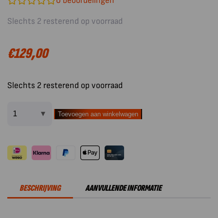
0
beoordelingen
Slechts 2 resterend op voorraad
€
129,00
Slechts 2 resterend op voorraad
Toevoegen aan winkelwagen
Outdoorchef
Gourmet
Check
Pro
Bluetooth
Grillthermometer
BESCHRIJVING
AANVULLENDE INFORMATIE
aantal