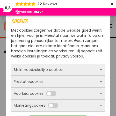
×
22
Reviews
9,8
Overslaan en naar de inhoud gaan
COOKIES
Met cookies zorgen we dat de website goed werkt
en fijner voor je is. Meestal slaan we wat info op om
je ervaring persoonlijker te maken. Geen zorgen:
het gaat niet om directe identificatie, maar om
handige instellingen en voorkeuren. Jij bepaalt zelf
HOME
MERKEN
YAKINIKU
YAKINIKU BBQ ACCESSOIRE BIJL
welke cookies je toelaat; privacy voorop.
Strikt noodzakelijke cookies
Prestatiecookies
Deze cookies zorgen ervoor dat de website
überhaupt werkt. Ze zijn dus altijd actief en
Voorkeurcookies
kunnen niet worden uitgezet. Meestal worden
Met deze cookies zien we hoe vaak onze site
ze alleen geplaatst als jij iets doet, zoals
bezocht wordt, waar bezoekers vandaan
inloggen, een formulier invullen of je
Marketingcookies
komen en welke pagina’s populair zijn. Zo
Deze cookies onthouden jouw voorkeuren.
privacyvoorkeuren opslaan. Je kunt je browser
kunnen we de website blijven verbeteren.
Bijvoorbeeld taalkeuze of ingevulde gegevens.
zo instellen dat hij deze cookies blokkeert of je
Alles wat we meten is anoniem, we weten dus