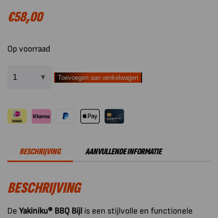
€
58,00
Op voorraad
Toevoegen aan winkelwagen
Yakiniku
BBQ
Accessoire
Bijl
aantal
BESCHRIJVING
AANVULLENDE INFORMATIE
BESCHRIJVING
De
Yakiniku® BBQ Bijl
is een stijlvolle en functionele